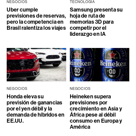
NEGOCIOS
TECNOLOGÍA
Uber cumple
Samsung presenta su
previsiones de reservas,
hoja de ruta de
pero la competencia en
memorias 3D para
Brasil ralentiza los viajes
competir por el
liderazgo en IA
NEGOCIOS
NEGOCIOS
Honda eleva su
Heineken supera
previsión de ganancias
previsiones por
por el yen débil y la
crecimiento en Asia y
demanda de híbridos en
África pese al débil
EE.UU.
consumo en Europa y
América