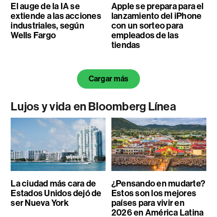
El auge de la IA se
Apple se prepara para el
extiende a las acciones
lanzamiento del iPhone
industriales, según
con un sorteo para
Wells Fargo
empleados de las
tiendas
Cargar más
Lujos y vida en Bloomberg Línea
La ciudad más cara de
¿Pensando en mudarte?
Estados Unidos dejó de
Estos son los mejores
ser Nueva York
países para vivir en
2026 en América Latina