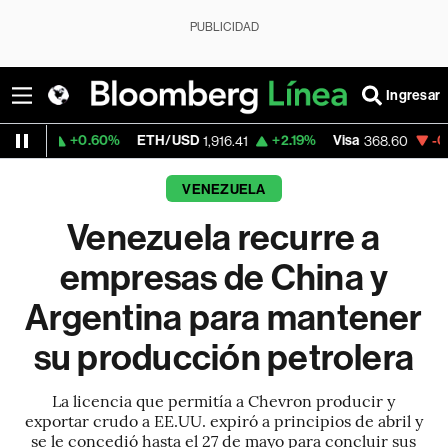
PUBLICIDAD
Ingresar
0%
ETH/USD
+2.19%
Visa
-0.27%
MercadoL
1,916.41
368.60
VENEZUELA
Venezuela recurre a
empresas de China y
Argentina para mantener
su producción petrolera
La licencia que permitía a Chevron producir y
exportar crudo a EE.UU. expiró a principios de abril y
se le concedió hasta el 27 de mayo para concluir sus