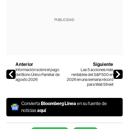
PUBLICIDAD
Anterior
Siguiente
Información sobre el pago
Las 5 acciones más
del Bono Único Familiar de
rentables del S&P 500 en
agosto 2026
2026 en una semana récord
para Wall Street
Convierta
Bloomberg Línea
en su fuente de
noticias
aquí