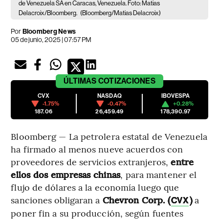
de Venezuela SA en Caracas, Venezuela. Foto: Matias
Delacroix/Bloomberg.
(Bloomberg/Matias Delacroix)
Por
Bloomberg News
05 de junio, 2025 | 07:57 PM
ÚLTIMAS
COTIZACIONES
CVX
NASDAQ
IBOVESPA
-1.75%
-0.47%
+0.28%
187.06
26,459.49
178,390.97
Bloomberg — La petrolera estatal de Venezuela
ha firmado al menos nueve acuerdos con
proveedores de servicios extranjeros,
entre
ellos dos empresas chinas
, para mantener el
flujo de dólares a la economía luego que
sanciones obligaran a
Chevron Corp. (
)
a
CVX
poner fin a su producción, según fuentes