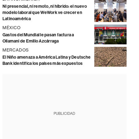
Ni presencial, ni remoto, ni híbrido: el nuevo
modelo laboral que WeWork ve crecer en
Latinoamérica
MÉXICO
Gastos del Mundial le pasan factura a
Ollamani de Emilio Azcárraga
MERCADOS
El Niño amenaza a América Latina y Deutsche
Bank identifica los países más expuestos
PUBLICIDAD