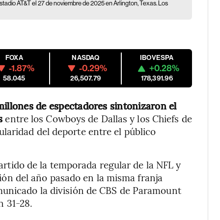
stadio AT&T el 27 de noviembre de 2025 en Arlington, Texas. Los
FOXA
NASDAQ
IBOVESPA
-1.87%
-0.29%
+0.28%
58.045
26,507.79
178,391.96
millones de espectadores sintonizaron el
s
entre los Cowboys de Dallas y los Chiefs de
laridad del deporte entre el público
 partido de la temporada regular de la NFL y
sión del año pasado en la misma franja
municado la división de CBS de Paramount
n 31-28.