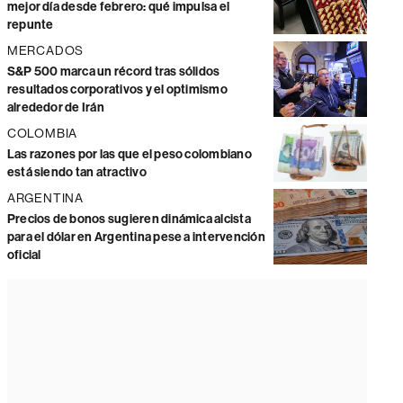
mejor día desde febrero: qué impulsa el
repunte
MERCADOS
S&P 500 marca un récord tras sólidos
resultados corporativos y el optimismo
alrededor de Irán
COLOMBIA
Las razones por las que el peso colombiano
está siendo tan atractivo
ARGENTINA
Precios de bonos sugieren dinámica alcista
para el dólar en Argentina pese a intervención
oficial