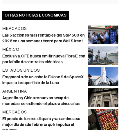
OTRAS NOTICIAS ECONÓMICAS
MERCADOS
Las 5 acciones más rentables del S&P 500 en
2026 en una semana récord para Wall Street
MÉXICO
Exclusiva: CFE busca emitir nueva Fibra E con
portafolio de centrales eléctricas
ESTADOS UNIDOS
Fragmento de un cohete Falcon 9 de SpaceX
impacta la superficie de la Luna
ARGENTINA
Argentina y China renuevan swap de
monedas: se extiende el plazo a cinco años
MERCADOS
El precio del oro se dispara y va camino a su
mejor día desde febrero: qué impulsa el