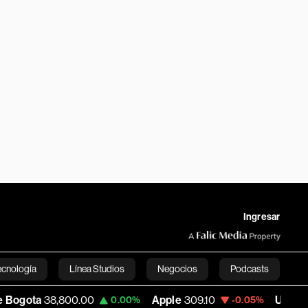
Ingresar
ecnología
Línea Studios
Negocios
Podcasts
800.00
Apple
309.10
USD COP
3,177.17
0.00%
-0.05%
English