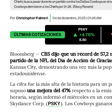
Chiefs, busca pasar durante un partido contra los Dallas Cowboys en el e
Cowboys derrotaron a los Chiefs por 31-28.
(Stacy Revere)
Por
Christopher Palmeri
04 de diciembre, 2025 | 01:46 AM
PSKY
+4.76%
ÚLTIMAS
COTIZACIONES
8.80
Bloomberg —
CBS dijo que un récord de 57,2 
partido de la NFL del Día de Acción de Gracia
Kansas City, demostrando una vez más la popu
estadounidense.
La cifra fue la más alta de la historia para un
supuso
una mejora del 47%
respecto a la emi
horaria, según informó el miércoles en un co
Skydance Corp. (
). Los Cowboys ganaro
PSKY