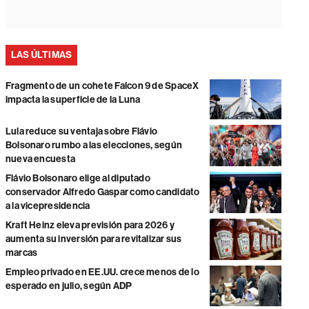
LAS ÚLTIMAS
Fragmento de un cohete Falcon 9 de SpaceX
impacta la superficie de la Luna
Lula reduce su ventaja sobre Flávio
Bolsonaro rumbo a las elecciones, según
nueva encuesta
Flávio Bolsonaro elige al diputado
conservador Alfredo Gaspar como candidato
a la vicepresidencia
Kraft Heinz eleva previsión para 2026 y
aumenta su inversión para revitalizar sus
marcas
Empleo privado en EE.UU. crece menos de lo
esperado en julio, según ADP