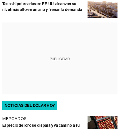
Tasas hipotecarias en EE.UU. alcanzan su
nivel más alto en un año y frenan la demanda
PUBLICIDAD
NOTICIAS DEL DÓLAR HOY
MERCADOS
El precio del oro se dispara y va camino a su