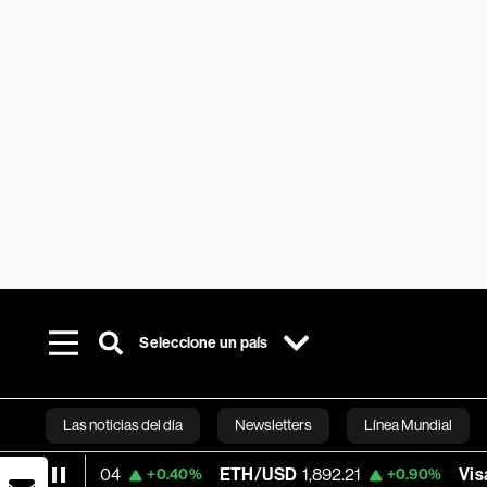
Seleccione un país
Las noticias del día
Newsletters
Línea Mundial
.04
ETH/USD
1,892.21
Visa
367.84
+0.40%
+0.90%
-0
Bloomberg 