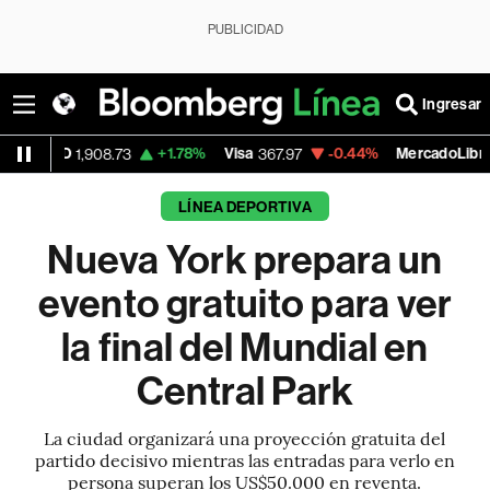
PUBLICIDAD
Ingresar
+1.78%
Visa
-0.44%
MercadoLibre
,908.73
367.97
1,916.71
LÍNEA DEPORTIVA
Nueva York prepara un
evento gratuito para ver
la final del Mundial en
Central Park
La ciudad organizará una proyección gratuita del
partido decisivo mientras las entradas para verlo en
persona superan los US$50.000 en reventa.