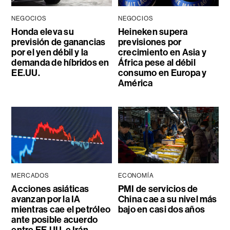
NEGOCIOS
NEGOCIOS
Honda eleva su
Heineken supera
previsión de ganancias
previsiones por
por el yen débil y la
crecimiento en Asia y
demanda de híbridos en
África pese al débil
EE.UU.
consumo en Europa y
América
MERCADOS
ECONOMÍA
Acciones asiáticas
PMI de servicios de
avanzan por la IA
China cae a su nivel más
mientras cae el petróleo
bajo en casi dos años
ante posible acuerdo
entre EE.UU. e Irán