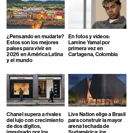
¿Pensando en mudarte?
En fotos y videos:
Estos son los mejores
Lamine Yamal por
países para vivir en
primera vez en
2026 en América Latina
Cartagena, Colombia
y el mundo
Chanel supera a rivales
Live Nation elige a Brasil
del lujo con crecimiento
para construir la mayor
de dos dígitos,
arena techada de
impulsado por los
Sudamérica: los