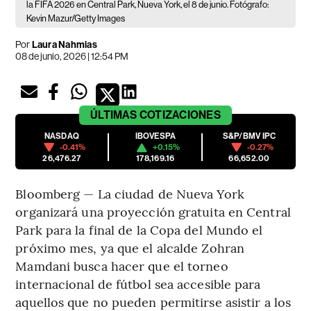
la FIFA 2026 en Central Park, Nueva York, el 8 de junio. Fotógrafo:
Kevin Mazur/Getty Images
Por
Laura Nahmias
08 de junio, 2026 | 12:54 PM
ÚLTIMAS
COTIZACIONES
NASDAQ
IBOVESPA
S&P/BMV IPC
-0.41%
+0.15%
-0.27%
26,476.27
178,169.16
66,652.00
Bloomberg — La ciudad de Nueva York
organizará una proyección gratuita en Central
Park para la final de la Copa del Mundo el
próximo mes, ya que el alcalde Zohran
Mamdani busca hacer que el torneo
internacional de fútbol sea accesible para
aquellos que no pueden permitirse asistir a los