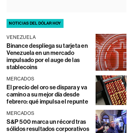
NOTICIAS DEL DÓLAR HOY
VENEZUELA
Binance despliega su tarjeta en
Venezuela en un mercado
impulsado por el auge de las
stablecoins
MERCADOS
El precio del oro se dispara y va
camino a su mejor día desde
febrero: qué impulsa el repunte
MERCADOS
S&P 500 marca un récord tras
sólidos resultados corporativos