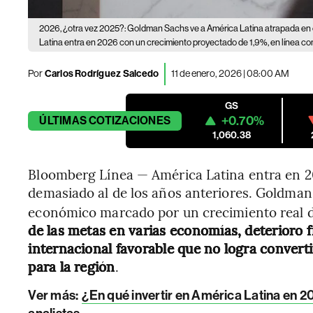
2026, ¿otra vez 2025?: Goldman Sachs ve a América Latina atrapada en e
Latina entra en 2026 con un crecimiento proyectado de 1,9%, en línea con 
Por
Carlos Rodríguez Salcedo
11 de enero, 2026 | 08:00 AM
GS
+0.70%
ÚLTIMAS
COTIZACIONES
1,060.38
Bloomberg Línea — América Latina entra en 2
demasiado al de los años anteriores. Goldman
económico marcado por un crecimiento real de
de las metas en varias economías, deterioro f
internacional favorable que no logra convert
para la región
.
Ver más:
¿En qué invertir en América Latina en 