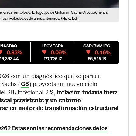
l crecimiento bajo.
El logotipo de Goldman Sachs Group. América
los niveles bajos de años anteriores.
(Nicky Loh)
NASDAQ
IBOVESPA
S&P/BMV IPC
-0.83%
-0.09%
-0.46%
26,363.44
177,726.17
66,525.18
026 con un diagnóstico que se parece
 Sachs (
) proyecta un nuevo ciclo
GS
l PIB inferior al 2%,
inflación todavía fuera
iscal persistente y un entorno
irse en motor de transformación estructural
2026? Estas son las recomendaciones de los