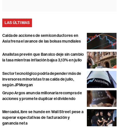
LAS ÚLTIMAS
Caída de acciones de semiconductores en
Asia frena el avance de las bolsas mundiales
Analistas prevén que Banxico deje sin cambio
la tasa mientras inflación baja a 3,13% en julio
Sector tecnológico podría depender más de
inversores minoristas tras caída de julio,
según JPMorgan
Grupo Argos anuncia millonaria recompra de
acciones y promete duplicar el dividendo
MercadoLibre se hunde en Wall Street pese a
superar expectativas de facturación y
ganancia neta