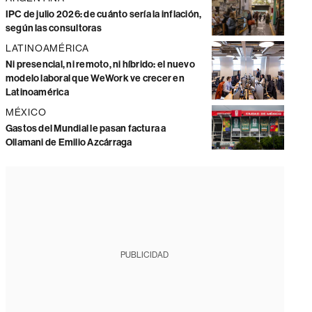
IPC de julio 2026: de cuánto sería la inflación,
según las consultoras
LATINOAMÉRICA
Ni presencial, ni remoto, ni híbrido: el nuevo
modelo laboral que WeWork ve crecer en
Latinoamérica
MÉXICO
Gastos del Mundial le pasan factura a
Ollamani de Emilio Azcárraga
PUBLICIDAD