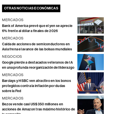
OTRAS NOTICIAS ECONÓMICAS
MERCADOS
Bank of America prevé que el yen se aprecie
6% frente al dólar a finales de 2026
MERCADOS
Caída de acciones de semiconductores en
Asia frena el avance de las bolsas mundiales
NEGOCIOS
Google pierde a destacados veteranos de IA
en una profunda reorganización del liderazgo
MERCADOS
Barclays y HSBC ven atractivo en los bonos
protegidos contra la inflación por dudas
sobre la Fed
MERCADOS
Bezos vende casi US$350 millones en
acciones de Amazon tras máximo histórico de