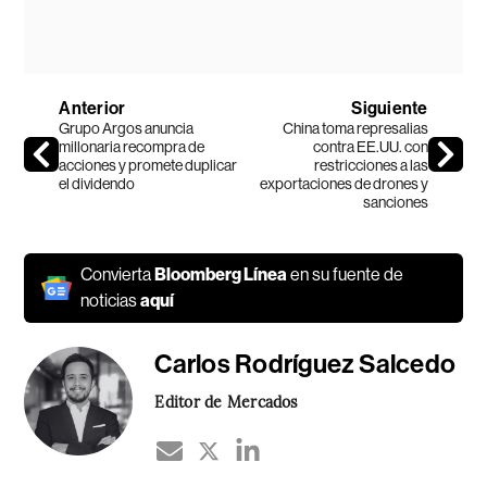
Anterior
Siguiente
Grupo Argos anuncia
China toma represalias
millonaria recompra de
contra EE.UU. con
acciones y promete duplicar
restricciones a las
el dividendo
exportaciones de drones y
sanciones
Convierta
Bloomberg Línea
en su fuente de
noticias
aquí
Carlos Rodríguez Salcedo
Editor de Mercados