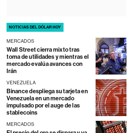
NOTICIAS DEL DÓLAR HOY
MERCADOS
Wall Street cierra mixto tras
toma de utilidades y mientras el
mercado evalúa avances con
Irán
VENEZUELA
Binance despliega su tarjeta en
Venezuela en un mercado
impulsado por el auge de las
stablecoins
MERCADOS
El precio del oro se dispara y va