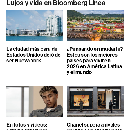
Lujos y vida en Bloomberg Línea
La ciudad más cara de
¿Pensando en mudarte?
Estados Unidos dejó de
Estos son los mejores
ser Nueva York
países para vivir en
2026 en América Latina
y el mundo
En fotos y videos:
Chanel supera a rivales