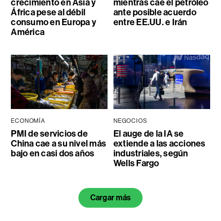
crecimiento en Asia y
mientras cae el petróleo
África pese al débil
ante posible acuerdo
consumo en Europa y
entre EE.UU. e Irán
América
ECONOMÍA
NEGOCIOS
PMI de servicios de
El auge de la IA se
China cae a su nivel más
extiende a las acciones
bajo en casi dos años
industriales, según
Wells Fargo
Cargar más