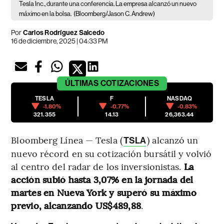
Tesla Inc., durante una conferencia. La empresa alcanzó un nuevo
máximo en la bolsa.
(Bloomberg/Jason C. Andrew)
Por
Carlos Rodríguez Salcedo
16 de diciembre, 2025 | 04:33 PM
ÚLTIMAS
COTIZACIONES
TESLA
F
NASDAQ
-1.80%
-0.77%
-0.83%
321.355
14.13
26,363.44
Bloomberg Línea — Tesla (
) alcanzó un
TSLA
nuevo récord en su cotización bursátil y volvió
al centro del radar de los inversionistas.
La
acción subió hasta 3,07% en la jornada del
martes en Nueva York y superó su máximo
previo, alcanzando US$489,88
.