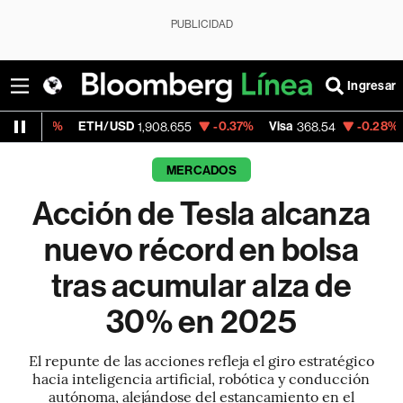
PUBLICIDAD
Ingresar
TH/USD
-0.37%
Visa
-0.28%
MercadoLibre
1,908.655
368.54
MERCADOS
Acción de Tesla alcanza
nuevo récord en bolsa
tras acumular alza de
30% en 2025
El repunte de las acciones refleja el giro estratégico
hacia inteligencia artificial, robótica y conducción
autónoma, alejándose del estancamiento en el