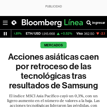
PUBLICIDAD
Ingresar
ETH/USD
+0.52%
Visa
-2.15%
MercadoLib
1,915.668
362.50
MERCADOS
Acciones asiáticas caen
por retroceso de las
tecnológicas tras
resultados de Samsung
El índice MSCI Asia Pacífico cayó un 0,3%, con un
ligero aumento en el número de valores a la baja. Las
acciones tecnológicas lideraron las pérdidas, con