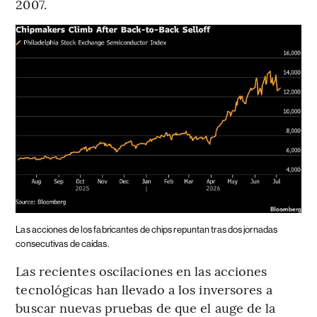
2007.
Las acciones de los fabricantes de chips repuntan tras dos jornadas
consecutivas de caídas.
Las recientes oscilaciones en las acciones
tecnológicas han llevado a los inversores a
buscar nuevas pruebas de que el auge de la