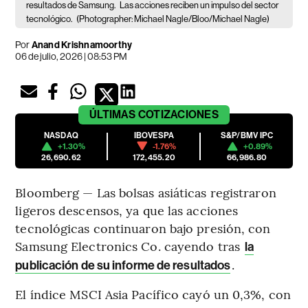
resultados de Samsung.
Las acciones reciben un impulso del sector
tecnológico.
(Photographer: Michael Nagle/Bloo/Michael Nagle)
Por
Anand Krishnamoorthy
06 de julio, 2026 | 08:53 PM
ÚLTIMAS
COTIZACIONES
NASDAQ
IBOVESPA
S&P/BMV IPC
+1.30%
-1.76%
+0.89%
26,690.62
172,455.20
66,986.80
Bloomberg — Las bolsas asiáticas registraron
ligeros descensos, ya que las acciones
tecnológicas continuaron bajo presión, con
Samsung Electronics Co. cayendo tras
la
.
publicación de su informe de resultados
El índice MSCI Asia Pacífico cayó un 0,3%, con