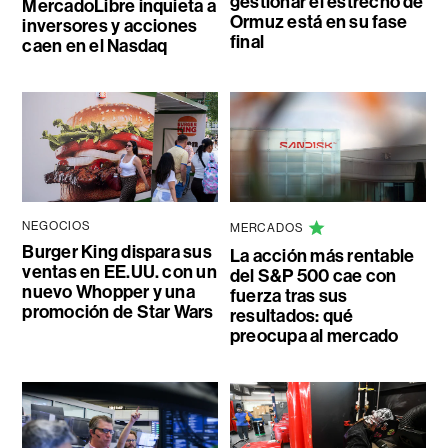
gestionar el estrecho de
MercadoLibre inquieta a
Ormuz está en su fase
inversores y acciones
final
caen en el Nasdaq
NEGOCIOS
MERCADOS
Burger King dispara sus
La acción más rentable
ventas en EE.UU. con un
del S&P 500 cae con
nuevo Whopper y una
fuerza tras sus
promoción de Star Wars
resultados: qué
preocupa al mercado