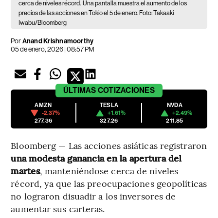
cerca de niveles récord.
Una pantalla muestra el aumento de los
precios de las acciones en Tokio el 5 de enero. Foto: Takaaki
Iwabu/Bloomberg
Por
Anand Krishnamoorthy
05 de enero, 2026 | 08:57 PM
ÚLTIMAS
COTIZACIONES
AMZN
TESLA
NVDA
-2.37%
+1.61%
+2.49%
277.36
327.26
211.85
Bloomberg — Las acciones asiáticas registraron
una modesta ganancia en la apertura del
martes
, manteniéndose cerca de niveles
récord, ya que las preocupaciones geopolíticas
no lograron disuadir a los inversores de
aumentar sus carteras.