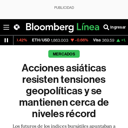
PUBLICIDAD
Ingresar
%
ETH/USD
-0.66%
Visa
+1.07%
Mercado
1,863.003
369.59
MERCADOS
Acciones asiáticas
resisten tensiones
geopolíticas y se
mantienen cerca de
niveles récord
Los futuros de los índices bursátiles apuntaban a