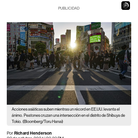
20
PUBLICIDAD
Acciones asiáticas suben mientras un récord en EE.UU. levanta el
ánimo.
Peatones cruzan una intersección en el distrito de Shibuya de
Tokio.
(Bloomberg/Toru Hanai)
Por
Richard Henderson