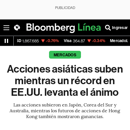
PUBLICIDAD
Ingresar
-0.76%
Visa
-0.34%
MercadoLibre
,867.685
364.87
1,902.58
MERCADOS
Acciones asiáticas suben
mientras un récord en
EE.UU. levanta el ánimo
Las acciones subieron en Japón, Corea del Sur y
Australia, mientras los futuros de acciones de Hong
Kong también mostraron ganancias.