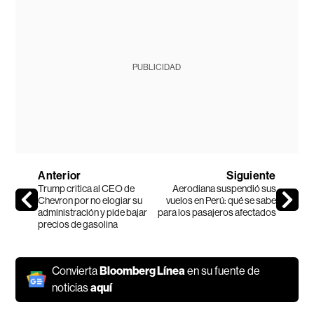
PUBLICIDAD
Anterior
Siguiente
Trump critica al CEO de
Aerodiana suspendió sus
Chevron por no elogiar su
vuelos en Perú: qué se sabe
administración y pide bajar
para los pasajeros afectados
precios de gasolina
Convierta
Bloomberg Línea
en su fuente de
noticias
aquí