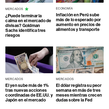
ECONOMÍA
MERCADOS
Inflación en Perú sube
¿Puede terminar la
más de lo esperado por
calma en el mercado de
aumento en precios de
divisas? Goldman
alimentos y transporte
Sachs identifica tres
riesgos
MERCADOS
MERCADOS
El yen sube más de 1%
El dólar registra su peor
tras nuevas acciones
semana en más de tres
coordinadas de EE.UU. y
meses mientras crecen
Japón en el mercado
dudas sobre la Fed