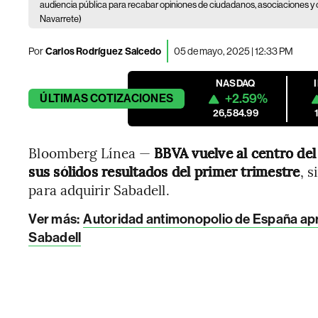
audiencia pública para recabar opiniones de ciudadanos, asociaciones y
Navarrete)
Por
Carlos Rodríguez Salcedo
05 de mayo, 2025 | 12:33 PM
NASDAQ
+2.59%
ÚLTIMAS
COTIZACIONES
26,584.99
Bloomberg Línea —
BBVA vuelve al centro del
sus sólidos resultados del primer trimestre
, s
para adquirir Sabadell.
Ver más:
Autoridad antimonopolio de España apr
Sabadell