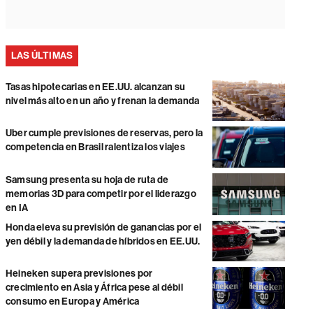
LAS ÚLTIMAS
Tasas hipotecarias en EE.UU. alcanzan su
nivel más alto en un año y frenan la demanda
Uber cumple previsiones de reservas, pero la
competencia en Brasil ralentiza los viajes
Samsung presenta su hoja de ruta de
memorias 3D para competir por el liderazgo
en IA
Honda eleva su previsión de ganancias por el
yen débil y la demanda de híbridos en EE.UU.
Heineken supera previsiones por
crecimiento en Asia y África pese al débil
consumo en Europa y América