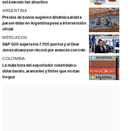
está siendo tan atractivo
ARGENTINA
Precios de bonos sugieren dinámica alcista
para el dólar en Argentina pese a intervención
oficial
MERCADOS
S&P 500 supera los 7.700 puntos y el Dow
Jones alcanza un récord por avances con Irán
COLOMBIA
La mala hora del exportador colombiano:
dólar barato, aranceles y fletes que no dan
tregua