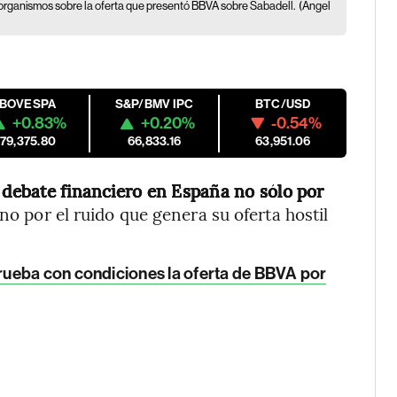
 organismos sobre la oferta que presentó BBVA sobre Sabadell.
(Angel
IBOVESPA
S&P/BMV IPC
BTC/USD
+0.83%
+0.20%
-0.54%
179,375.80
66,833.16
63,951.06
 debate financiero en España no sólo por
ino por el ruido que genera su oferta hostil
ueba con condiciones la oferta de BBVA por