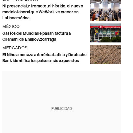
Ni presencial, ni remoto, ni híbrido: el nuevo
modelo laboral que WeWork ve crecer en
Latinoamérica
MÉXICO
Gastos del Mundial le pasan factura a
Ollamani de Emilio Azcárraga
MERCADOS
El Niño amenaza a América Latina y Deutsche
Bank identifica los países más expuestos
PUBLICIDAD