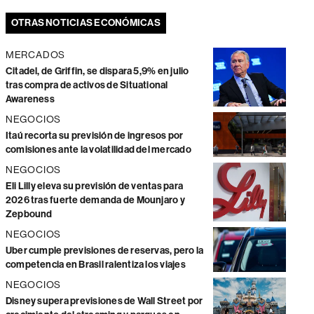
OTRAS NOTICIAS ECONÓMICAS
MERCADOS
Citadel, de Griffin, se dispara 5,9% en julio
tras compra de activos de Situational
Awareness
NEGOCIOS
Itaú recorta su previsión de ingresos por
comisiones ante la volatilidad del mercado
NEGOCIOS
Eli Lilly eleva su previsión de ventas para
2026 tras fuerte demanda de Mounjaro y
Zepbound
NEGOCIOS
Uber cumple previsiones de reservas, pero la
competencia en Brasil ralentiza los viajes
NEGOCIOS
Disney supera previsiones de Wall Street por