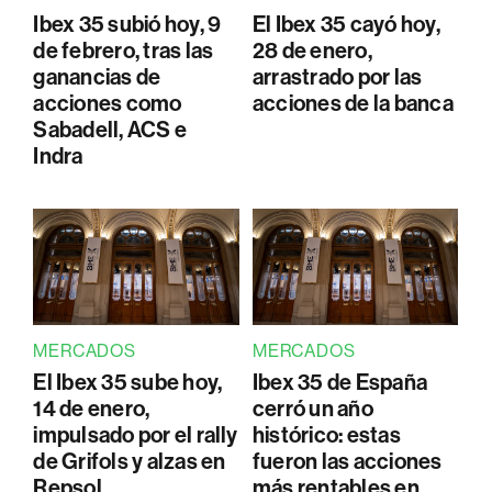
Ibex 35 subió hoy, 9
El Ibex 35 cayó hoy,
de febrero, tras las
28 de enero,
ganancias de
arrastrado por las
acciones como
acciones de la banca
Sabadell, ACS e
Indra
MERCADOS
MERCADOS
El Ibex 35 sube hoy,
Ibex 35 de España
14 de enero,
cerró un año
impulsado por el rally
histórico: estas
de Grifols y alzas en
fueron las acciones
Repsol
más rentables en