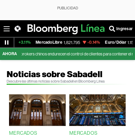
PUBLICIDAD
Ingresar
MercadoLibre
-0.14%
Euro/Dólar
-0.05%
S
1,821.795
1.1553
AHORA
 chinos endurecen el control de clientes para contener el riesgo excesivo
Noticias sobre Sabadell
Descubre las últimas noticias sobre Sabadell en Bloomberg Línea
MERCADOS
MERCADOS