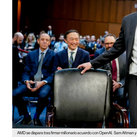
AMD se dispara tras firmar millonario acuerdo con OpenAI.
Sam Altman y 