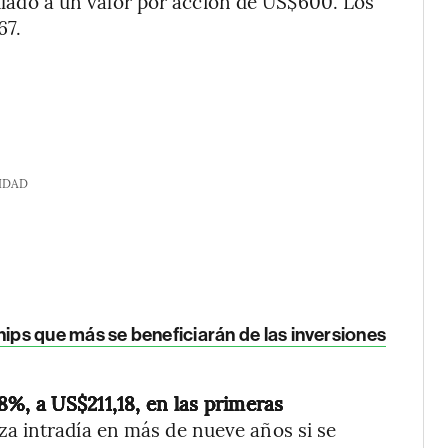
lado a un valor por acción de US$600. Los
67.
IDAD
ps que más se beneficiarán de las inversiones
8%, a US$211,18, en las primeras
za intradía en más de nueve años si se