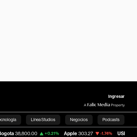
Ingresar
ecnología
Línea Studios
Negocios
Podcasts
800.00
Apple
303.27
USD COP
3,232.96
+0.21%
-1.74%
English