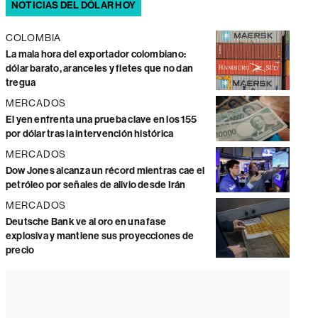
NOTICIAS DEL DÓLAR HOY
COLOMBIA
La mala hora del exportador colombiano:
dólar barato, aranceles y fletes que no dan
tregua
MERCADOS
El yen enfrenta una prueba clave en los 155
por dólar tras la intervención histórica
MERCADOS
Dow Jones alcanza un récord mientras cae el
petróleo por señales de alivio desde Irán
MERCADOS
Deutsche Bank ve al oro en una fase
explosiva y mantiene sus proyecciones de
precio