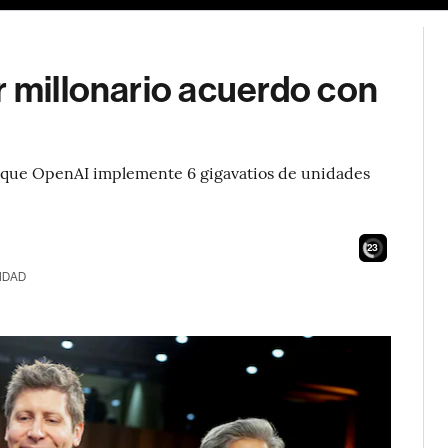
r millonario acuerdo con
 que OpenAI implemente 6 gigavatios de unidades
.
21
IDAD