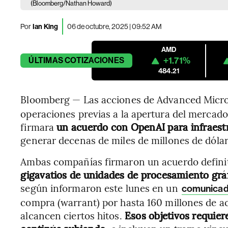
(Bloomberg/Nathan Howard)
Por
Ian King
06 de octubre, 2025 | 09:52 AM
AMD
+1.71%
ÚLTIMAS
COTIZACIONES
484.21
Bloomberg — Las acciones de Advanced Micro 
operaciones previas a la apertura del mercado
firmara
un acuerdo con OpenAI para infraestru
generar decenas de miles de millones de dóla
Ambas compañías firmaron un acuerdo defini
gigavatios de unidades de procesamiento grá
según informaron este lunes en un
comunica
compra (warrant) por hasta 160 millones de a
alcancen ciertos hitos.
Esos objetivos requier