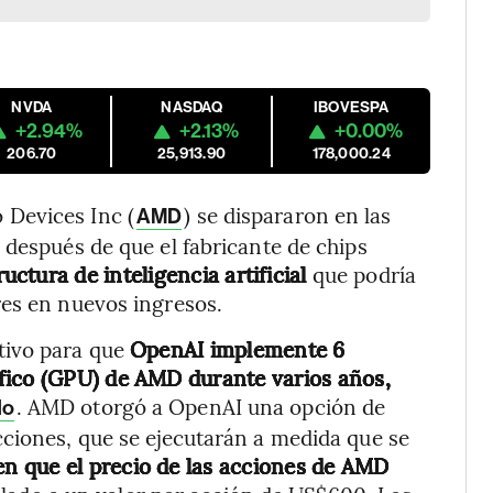
NVDA
NASDAQ
IBOVESPA
+2.94%
+2.13%
+0.00%
206.70
25,913.90
178,000.24
Devices Inc (
)
se dispararon en las
AMD
 después de que el fabricante de chips
ctura de inteligencia artificial
que podría
res en nuevos ingresos.
tivo para que
OpenAI implemente 6
fico (GPU) de AMD durante varios años,
. AMD otorgó a OpenAI una opción de
do
cciones, que se ejecutarán a medida que se
en que el precio de las acciones de AMD