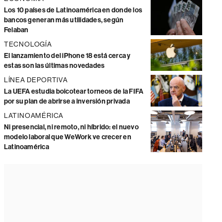
Los 10 países de Latinoamérica en donde los
bancos generan más utilidades, según
Felaban
TECNOLOGÍA
El lanzamiento del iPhone 18 está cerca y
estas son las últimas novedades
LÍNEA DEPORTIVA
La UEFA estudia boicotear torneos de la FIFA
por su plan de abrirse a inversión privada
LATINOAMÉRICA
Ni presencial, ni remoto, ni híbrido: el nuevo
modelo laboral que WeWork ve crecer en
Latinoamérica