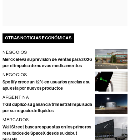
OTRAS NOTICIAS ECONÓMICAS
NEGOCIOS
Merck eleva su previsión de ventas para 2026
por el impulso de nuevos medicamentos
NEGOCIOS
Spotify crece un 12% en usuarios gracias a su
apuesta por nuevos productos
ARGENTINA
TGS duplicó su ganancia trimestral impulsada
por su negocio de líquidos
MERCADOS
Wall Street busca respuestas en los primeros
resultados de SpaceX desde su debut
bursátil