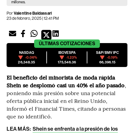
millones.
Por
Valentine Baldassari
23 de febrero, 2025 | 12:41 PM
ÚLTIMAS
COTIZACIONES
NASDAQ
IBOVESPA
S&P/BMV IPC
-0.06%
-1.23%
-0.19%
26,348.35
175,546.36
66,396.15
El beneficio del minorista de moda rápida
Shein se desplomó casi un 40% el año pasado
,
poniendo más presión sobre una potencial
oferta pública inicial en el Reino Unido,
informó el Financial Times, citando a personas
que no identificó.
LEA MÁS:
Shein se enfrenta a la presión de los