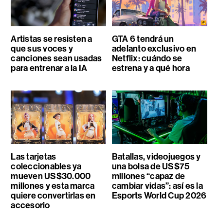
Artistas se resisten a
GTA 6 tendrá un
que sus voces y
adelanto exclusivo en
canciones sean usadas
Netflix: cuándo se
para entrenar a la IA
estrena y a qué hora
Las tarjetas
Batallas, videojuegos y
coleccionables ya
una bolsa de US$75
mueven US$30.000
millones “capaz de
millones y esta marca
cambiar vidas”: así es la
quiere convertirlas en
Esports World Cup 2026
accesorio