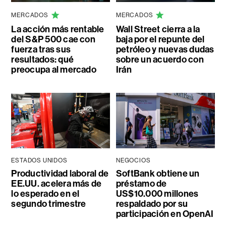
MERCADOS
MERCADOS
La acción más rentable
Wall Street cierra a la
del S&P 500 cae con
baja por el repunte del
fuerza tras sus
petróleo y nuevas dudas
resultados: qué
sobre un acuerdo con
preocupa al mercado
Irán
ESTADOS UNIDOS
NEGOCIOS
Productividad laboral de
SoftBank obtiene un
EE.UU. acelera más de
préstamo de
lo esperado en el
US$10.000 millones
segundo trimestre
respaldado por su
participación en OpenAI