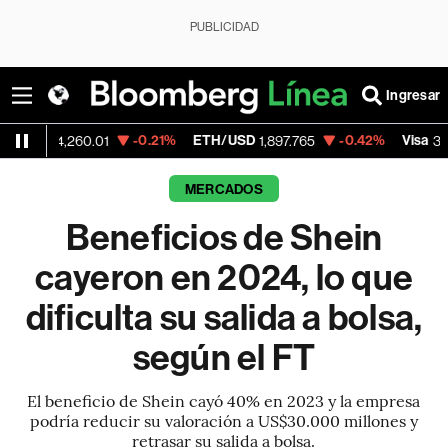
PUBLICIDAD
Ingresar
-0.21%
ETH/USD
-0.42%
Visa
+0
,260.01
1,897.765
370.47
MERCADOS
Beneficios de Shein
cayeron en 2024, lo que
dificulta su salida a bolsa,
según el FT
El beneficio de Shein cayó 40% en 2023 y la empresa
podría reducir su valoración a US$30.000 millones y
retrasar su salida a bolsa.