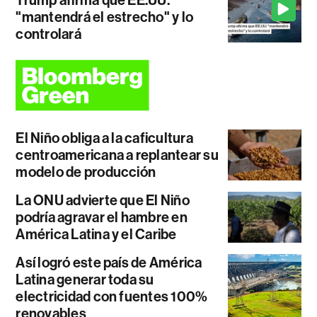
"mantendrá el estrecho" y lo
controlará
El Niño obliga a la caficultura
centroamericana a replantear su
modelo de producción
La ONU advierte que El Niño
podría agravar el hambre en
América Latina y el Caribe
Así logró este país de América
Latina generar toda su
electricidad con fuentes 100%
renovables