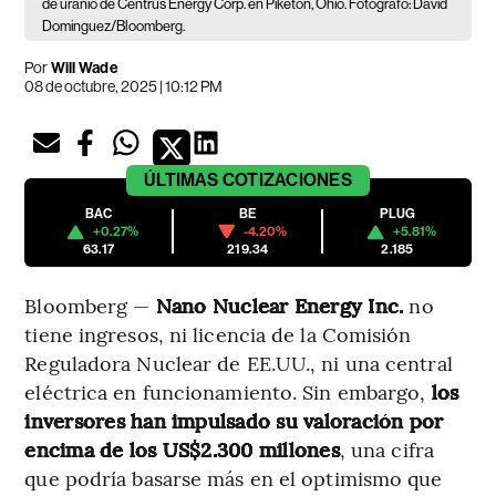
de uranio de Centrus Energy Corp. en Piketon, Ohio. Fotógrafo: David
Dominguez/Bloomberg.
Por
Will Wade
08 de octubre, 2025 | 10:12 PM
ÚLTIMAS
COTIZACIONES
BAC
BE
PLUG
+0.27%
-4.20%
+5.81%
63.17
219.34
2.185
Bloomberg —
Nano Nuclear Energy Inc.
no
tiene ingresos, ni licencia de la Comisión
Reguladora Nuclear de EE.UU., ni una central
eléctrica en funcionamiento. Sin embargo,
los
inversores han impulsado su valoración por
encima de los US$2.300 millones
, una cifra
que podría basarse más en el optimismo que