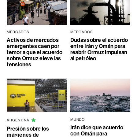
MERCADOS
MERCADOS
Activos de mercados
Dudas sobre el acuerdo
emergentes caen por
entre Irán y Omán para
temor a que el acuerdo
reabrir Ormuz impulsan
sobre Ormuz eleve las
al petróleo
tensiones
MUNDO
ARGENTINA
Irán dice que acuerdo
Presión sobre los
con Omán para
márgenes de