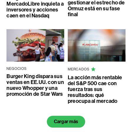
gestionar el estrecho de
MercadoLibre inquieta a
Ormuz está en su fase
inversores y acciones
final
caen en el Nasdaq
NEGOCIOS
MERCADOS
Burger King dispara sus
La acción más rentable
ventas en EE.UU. con un
del S&P 500 cae con
nuevo Whopper y una
fuerza tras sus
promoción de Star Wars
resultados: qué
preocupa al mercado
Cargar más