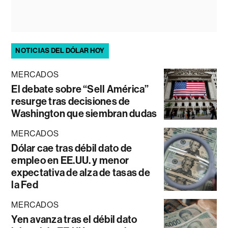
NOTICIAS DEL DÓLAR HOY
MERCADOS
El debate sobre “Sell América”
resurge tras decisiones de
Washington que siembran dudas
MERCADOS
Dólar cae tras débil dato de
empleo en EE.UU. y menor
expectativa de alza de tasas de
la Fed
MERCADOS
Yen avanza tras el débil dato