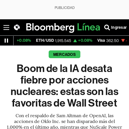
PUBLICIDAD
Ingresar
8%
ETH/USD
+0.08%
Visa
-2.15%
Mercad
1,915.545
362.50
MERCADOS
Boom de la IA desata
fiebre por acciones
nucleares: estas son las
favoritas de Wall Street
Con el respaldo de Sam Altman de OpenAI, las
acciones de Oklo Inc. se han disparado más del
1.000% en el último año, mientras que NuScale Power