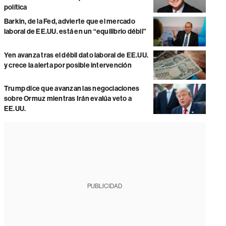
política
Barkin, de la Fed, advierte que el mercado
laboral de EE.UU. está en un “equilibrio débil”
Yen avanza tras el débil dato laboral de EE.UU.
y crece la alerta por posible intervención
Trump dice que avanzan las negociaciones
sobre Ormuz mientras Irán evalúa veto a
EE.UU.
PUBLICIDAD