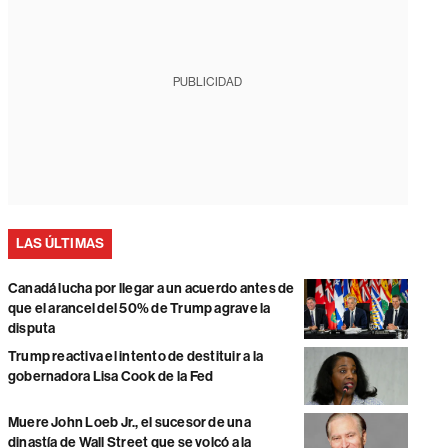
PUBLICIDAD
LAS ÚLTIMAS
Canadá lucha por llegar a un acuerdo antes de
que el arancel del 50% de Trump agrave la
disputa
Trump reactiva el intento de destituir a la
gobernadora Lisa Cook de la Fed
Muere John Loeb Jr., el sucesor de una
dinastía de Wall Street que se volcó a la