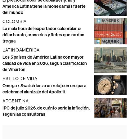
El precio del dólar se debilita en julio y
América Latina tiene la moneda más fuerte
del mundo
COLOMBIA
La mala hora del exportador colombiano:
dólar barato, aranceles y fletes que no dan
tregua
LATINOAMÉRICA
Los 5 países de América Latina con mayor
calidad de vida en 2026, según clasificación
de Wharton
ESTILO DE VIDA
Omega x Swatch lanza un reloj con oro para
celebrar el alunizaje del Apollo 11
ARGENTINA
IPC de julio 2026: de cuánto sería la inflación,
según las consultoras