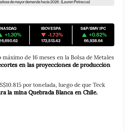
ectativas de mayor demanda hacia 2026.
(Lauren Petracca)
NASDAQ
IBOVESPA
S&P/BMV IPC
+1.30%
-1.73%
+0.82%
26,690.62
172,513.42
66,938.64
 máximo de 16 meses en la Bolsa de Metales
ecortes en las proyecciones de producción
US$10.815 por tonelada, luego de que Teck
ara la mina Quebrada Blanca en Chile.