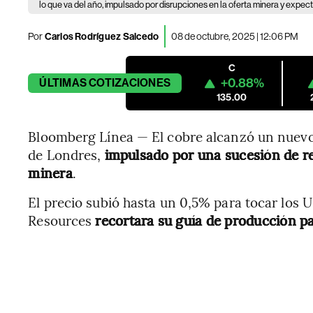
lo que va del año, impulsado por disrupciones en la oferta minera y exp
Por
Carlos Rodríguez Salcedo
08 de octubre, 2025 | 12:06 PM
C
+0.88%
ÚLTIMAS
COTIZACIONES
135.00
Bloomberg Línea — El cobre alcanzó un nuevo
de Londres,
impulsado por una sucesión de r
minera
.
El precio subió hasta un 0,5% para tocar los 
Resources
recortara su guía de producción p