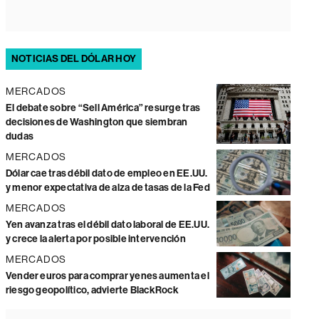
NOTICIAS DEL DÓLAR HOY
MERCADOS
El debate sobre “Sell América” resurge tras
decisiones de Washington que siembran
dudas
MERCADOS
Dólar cae tras débil dato de empleo en EE.UU.
y menor expectativa de alza de tasas de la Fed
MERCADOS
Yen avanza tras el débil dato laboral de EE.UU.
y crece la alerta por posible intervención
MERCADOS
Vender euros para comprar yenes aumenta el
riesgo geopolítico, advierte BlackRock