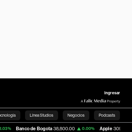
Ingresar
ecnología
Línea Studios
Negocios
Podcasts
nco de Bogota
38,800.00
Apple
309.84
0.00%
+0.19%
English