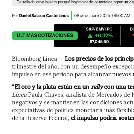
Del rally del oro a la plata: por qué los precios de los metales logran un 2
Por
Daniel Salazar Castellanos
08 de octubre, 2025 | 09:00 AM
S&P/BMV IPC
D
+0.32%
ÚLTIMAS
COTIZACIONES
67,045.60
Bloomberg Línea —
Los precios de los princi
trimestre del año, con un desempeño excepcion
impulso en ese período para alcanzar nuevos 
“El oro y la plata están en un
rally
con una ten
Línea
Paula Chaves, analista de Mercados de 
negativos y se mantienen las condiciones act
expectativas de política monetaria más flexible
de la Reserva Federal,
el impulso podría soste