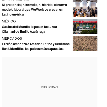
Ni presencial, ni remoto, ni híbrido: el nuevo
modelo laboral que WeWork ve crecer en
Latinoamérica
MÉXICO
Gastos del Mundial le pasan factura a
Ollamani de Emilio Azcárraga
MERCADOS
El Niño amenaza a América Latina y Deutsche
Bank identifica los países más expuestos
PUBLICIDAD