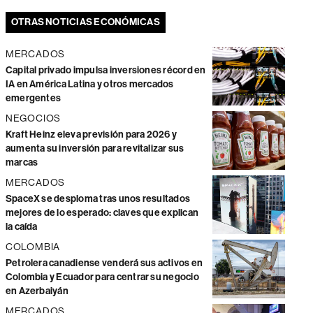
OTRAS NOTICIAS ECONÓMICAS
MERCADOS
Capital privado impulsa inversiones récord en
IA en América Latina y otros mercados
emergentes
NEGOCIOS
Kraft Heinz eleva previsión para 2026 y
aumenta su inversión para revitalizar sus
marcas
MERCADOS
SpaceX se desploma tras unos resultados
mejores de lo esperado: claves que explican
la caída
COLOMBIA
Petrolera canadiense venderá sus activos en
Colombia y Ecuador para centrar su negocio
en Azerbaiyán
MERCADOS