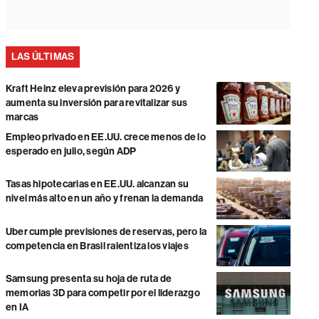
LAS ÚLTIMAS
Kraft Heinz eleva previsión para 2026 y
aumenta su inversión para revitalizar sus
marcas
Empleo privado en EE.UU. crece menos de lo
esperado en julio, según ADP
Tasas hipotecarias en EE.UU. alcanzan su
nivel más alto en un año y frenan la demanda
Uber cumple previsiones de reservas, pero la
competencia en Brasil ralentiza los viajes
Samsung presenta su hoja de ruta de
memorias 3D para competir por el liderazgo
en IA