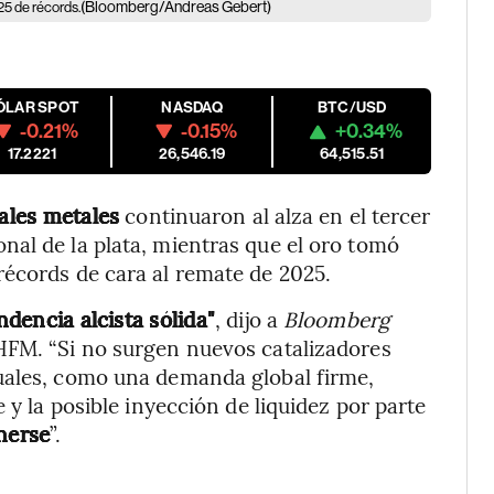
(Bloomberg/Andreas Gebert)
025 de récords.
ÓLAR SPOT
NASDAQ
BTC/USD
-0.21%
-0.15%
+0.34%
17.2221
26,546.19
64,515.51
pales metales
continuaron al alza en el tercer
al de la plata, mientras que el oro tomó
récords de cara al remate de 2025.
dencia alcista sólida"
, dijo a
Bloomberg
HFM. “Si no surgen nuevos catalizadores
uales, como una demanda global firme,
 y la posible inyección de liquidez por parte
nerse
”.