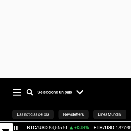
Seleccione un país
Las noticias del día
Newsletters
Línea Mundial
BTC/USD
64,515.51
ETH/USD
1,877.69
+0.34%
+0.12%
Bloomberg 