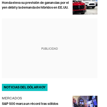
Honda eleva su previsión de ganancias por el
yen débil y la demanda de híbridos en EE.UU.
PUBLICIDAD
NOTICIAS DEL DÓLAR HOY
MERCADOS
S&P 500 marca un récord tras sólidos