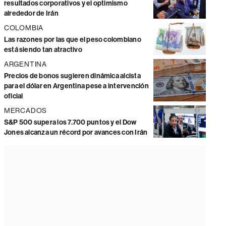
resultados corporativos y el optimismo
alrededor de Irán
COLOMBIA
Las razones por las que el peso colombiano
está siendo tan atractivo
ARGENTINA
Precios de bonos sugieren dinámica alcista
para el dólar en Argentina pese a intervención
oficial
MERCADOS
S&P 500 supera los 7.700 puntos y el Dow
Jones alcanza un récord por avances con Irán