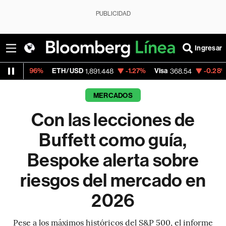
PUBLICIDAD
Ingresar
ETH/USD
-1.27%
Visa
-0.28%
MercadoLib
1,891.448
368.54
MERCADOS
Con las lecciones de
Buffett como guía,
Bespoke alerta sobre
riesgos del mercado en
2026
Pese a los máximos históricos del S&P 500, el informe