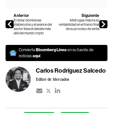
Anterior
Siguiente
El dólar domina las
Metrogas mejora su
stablecoins y el avance del
rentabilidad en el tramo final
sector lleva el debate más
de su proceso de venta
allá del mundo cripto
Convierta
Bloomberg Línea
en su fuente de
noticias
aquí
Carlos Rodríguez Salcedo
Editor de Mercados