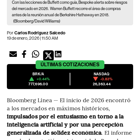
Con las lecciones de Buffett como guía, Bespoke alerta sobre riesgos
del mercado en 2026.
Warren Buffett recorre el área de compras
antes de la reunión anual de Berkshire Hathaway en 2018.
(Bloomberg/David Williams)
Por
Carlos Rodríguez Salcedo
19 de enero, 2026 | 11:50 AM
ÚLTIMAS
COTIZACIONES
BRK/A
NASDAQ
+0.44%
-0.83%
777,696.00
26,363.44
Bloomberg Línea — El inicio de 2026 encontró
a los mercados en máximos históricos,
impulsados por el entusiasmo en torno a la
inteligencia artificial y por una percepción
generalizada de solidez económica
. El informe