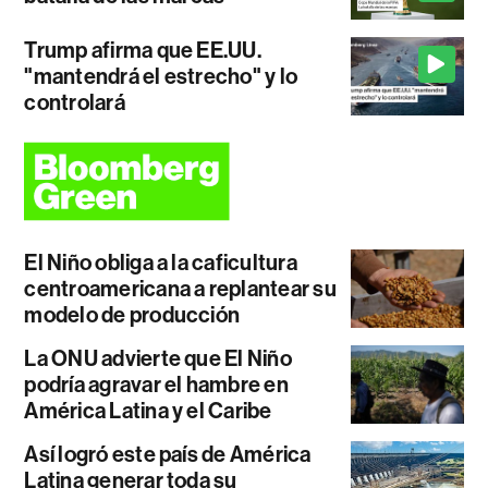
Trump afirma que EE.UU.
"mantendrá el estrecho" y lo
controlará
El Niño obliga a la caficultura
centroamericana a replantear su
modelo de producción
La ONU advierte que El Niño
podría agravar el hambre en
América Latina y el Caribe
Así logró este país de América
Latina generar toda su