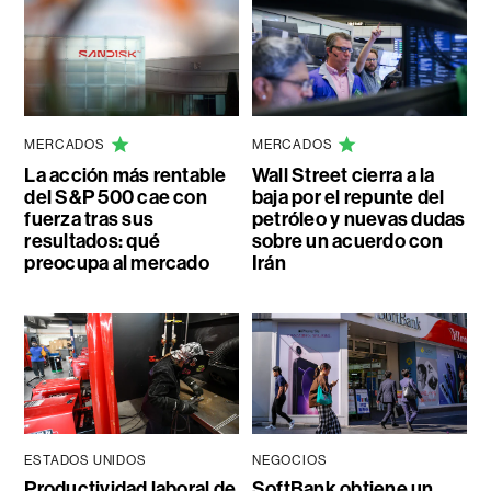
MERCADOS
MERCADOS
La acción más rentable
Wall Street cierra a la
del S&P 500 cae con
baja por el repunte del
fuerza tras sus
petróleo y nuevas dudas
resultados: qué
sobre un acuerdo con
preocupa al mercado
Irán
ESTADOS UNIDOS
NEGOCIOS
Productividad laboral de
SoftBank obtiene un