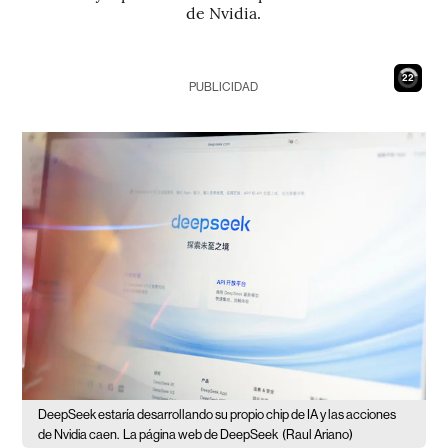
de Nvidia.
21
PUBLICIDAD
DeepSeek estaría desarrollando su propio chip de IA y las acciones
de Nvidia caen.
La página web de DeepSeek
(Raul Ariano)