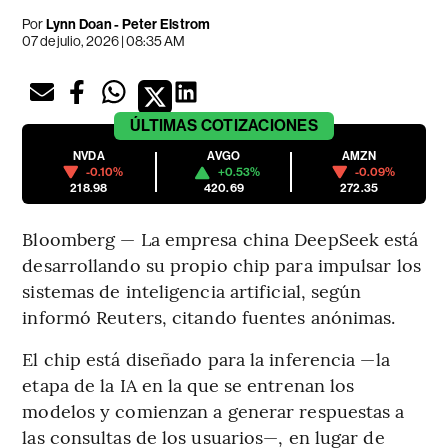
Por
Lynn Doan - Peter Elstrom
07 de julio, 2026 | 08:35 AM
ÚLTIMAS
COTIZACIONES
NVDA
AVGO
AMZN
-0.10%
+0.53%
-0.09%
218.98
420.69
272.35
Bloomberg — La empresa china DeepSeek está
desarrollando su propio chip para impulsar los
sistemas de inteligencia artificial, según
informó Reuters, citando fuentes anónimas.
El chip está diseñado para la inferencia —la
etapa de la IA en la que se entrenan los
modelos y comienzan a generar respuestas a
las consultas de los usuarios—, en lugar de