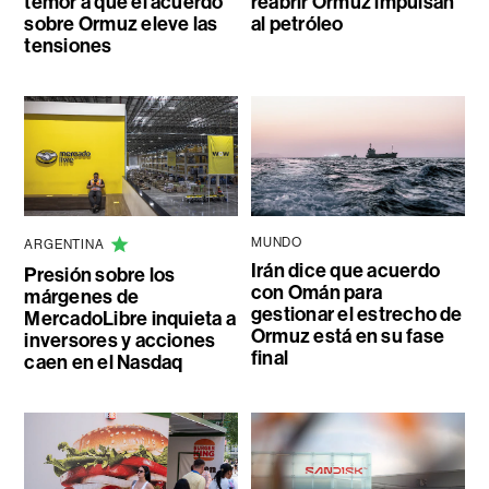
temor a que el acuerdo
reabrir Ormuz impulsan
sobre Ormuz eleve las
al petróleo
tensiones
MUNDO
ARGENTINA
Irán dice que acuerdo
Presión sobre los
con Omán para
márgenes de
gestionar el estrecho de
MercadoLibre inquieta a
Ormuz está en su fase
inversores y acciones
final
caen en el Nasdaq