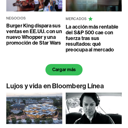
NEGOCIOS
MERCADOS
Burger King dispara sus
La acción más rentable
ventas en EE.UU. con un
del S&P 500 cae con
nuevo Whopper y una
fuerza tras sus
promoción de Star Wars
resultados: qué
preocupa al mercado
Cargar más
Lujos y vida en Bloomberg Línea