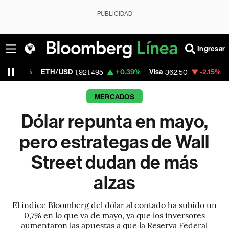
PUBLICIDAD
Ingresar
ETH/USD
+0.39%
Visa
-2.15%
MercadoLi
1,921.495
362.50
MERCADOS
Dólar repunta en mayo,
pero estrategas de Wall
Street dudan de más
alzas
El índice Bloomberg del dólar al contado ha subido un
0,7% en lo que va de mayo, ya que los inversores
aumentaron las apuestas a que la Reserva Federal