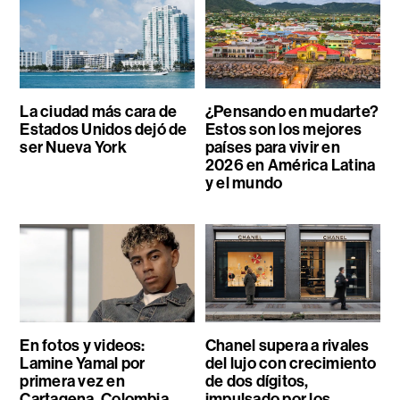
La ciudad más cara de
¿Pensando en mudarte?
Estados Unidos dejó de
Estos son los mejores
ser Nueva York
países para vivir en
2026 en América Latina
y el mundo
En fotos y videos:
Chanel supera a rivales
Lamine Yamal por
del lujo con crecimiento
primera vez en
de dos dígitos,
Cartagena, Colombia
impulsado por los