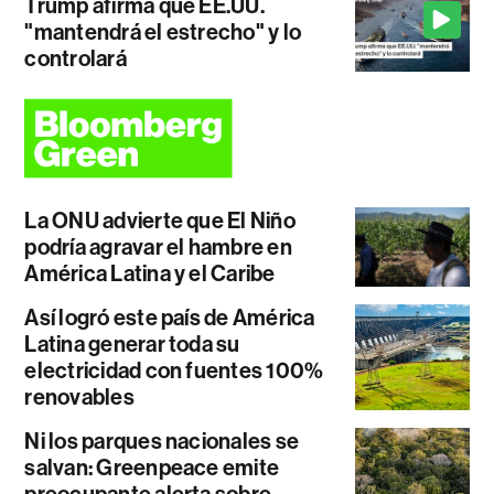
Trump afirma que EE.UU.
"mantendrá el estrecho" y lo
controlará
La ONU advierte que El Niño
podría agravar el hambre en
América Latina y el Caribe
Así logró este país de América
Latina generar toda su
electricidad con fuentes 100%
renovables
Ni los parques nacionales se
salvan: Greenpeace emite