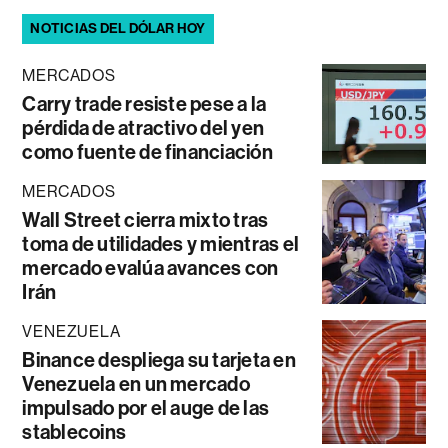
NOTICIAS DEL DÓLAR HOY
MERCADOS
Carry trade resiste pese a la
pérdida de atractivo del yen
como fuente de financiación
MERCADOS
Wall Street cierra mixto tras
toma de utilidades y mientras el
mercado evalúa avances con
Irán
VENEZUELA
Binance despliega su tarjeta en
Venezuela en un mercado
impulsado por el auge de las
stablecoins