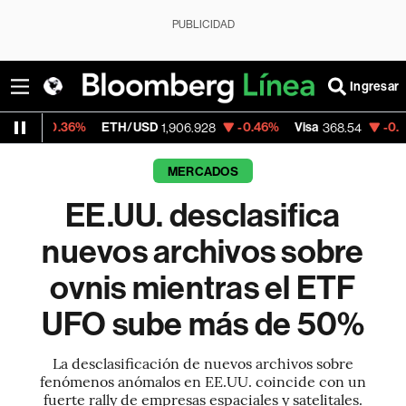
PUBLICIDAD
Ingresar
%
ETH/USD
-0.46%
Visa
-0.28%
Mercado
1,906.928
368.54
MERCADOS
EE.UU. desclasifica
nuevos archivos sobre
ovnis mientras el ETF
UFO sube más de 50%
La desclasificación de nuevos archivos sobre
fenómenos anómalos en EE.UU. coincide con un
fuerte rally de empresas espaciales y satelitales.