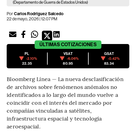
(Departamento de Guerra de Estados Unidos)
Por
Carlos Rodríguez Salcedo
22 de mayo, 2026 | 12:07 PM
ÚLTIMAS
COTIZACIONES
PL
VSAT
GSAT
-2.10%
-6.06%
-0.42%
22.35
80.95
83.34
Bloomberg Línea — La nueva desclasificación
de archivos sobre fenómenos anómalos no
identificados a lo largo del mundo vuelve a
coincidir con el interés del mercado por
compañías vinculadas a satélites,
infraestructura espacial y tecnología
aeroespacial.