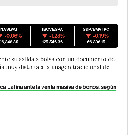
NASDAQ
IBOVESPA
S&P/BMV IPC
-0.06%
-1.23%
-0.19%
26,348.35
175,546.36
66,396.15
nte su salida a bolsa con un documento de
 muy distinta a la imagen tradicional de
a Latina ante la venta masiva de bonos, según