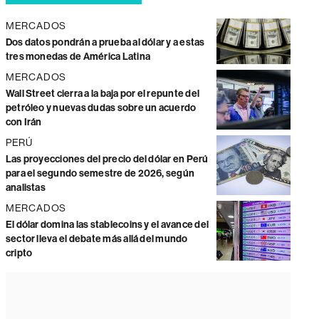
MERCADOS
Dos datos pondrán a prueba al dólar y a estas
tres monedas de América Latina
MERCADOS
Wall Street cierra a la baja por el repunte del
petróleo y nuevas dudas sobre un acuerdo
con Irán
PERÚ
Las proyecciones del precio del dólar en Perú
para el segundo semestre de 2026, según
analistas
MERCADOS
El dólar domina las stablecoins y el avance del
sector lleva el debate más allá del mundo
cripto