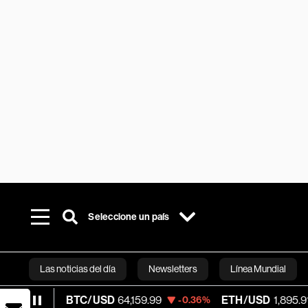
Seleccione un país
Las noticias del día
Newsletters
Línea Mundial
BTC/USD
64,159.99
ETH/USD
1,895.913
-0.36%
-0.52
Bloomberg 