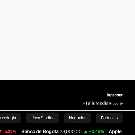
Ingresar
ecnología
Línea Studios
Negocios
Podcasts
anco de Bogota
38,900.00
Apple
312.53
+0.46%
+0.51%
English