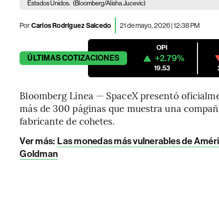
Estados Unidos.
(Bloomberg/Alisha Jucevic)
Por
Carlos Rodríguez Salcedo
21 de mayo, 2026 | 12:38 PM
OPI
+2.79%
ÚLTIMAS
COTIZACIONES
19.53
Bloomberg Línea — SpaceX presentó oficialme
más de 300 páginas que muestra una compañía
fabricante de cohetes.
Ver más:
Las monedas más vulnerables de Améric
Goldman