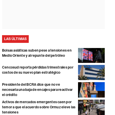
LAS ÚLTIMAS
Bolsas asiáticas suben pese a tensiones en
Medio Oriente y al repunte del petróleo
Cencosud reporta pérdidas trimestrales por
costos de su nuevo plan estratégico
Presidente del BCRA dice que no ve
necesaria una baja de encajes para reactivar
el crédito
Activos de mercados emergentes caen por
temor a que el acuerdo sobre Ormuz eleve las
tensiones