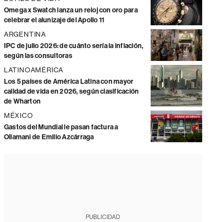
Omega x Swatch lanza un reloj con oro para
celebrar el alunizaje del Apollo 11
ARGENTINA
IPC de julio 2026: de cuánto sería la inflación,
según las consultoras
LATINOAMÉRICA
Los 5 países de América Latina con mayor
calidad de vida en 2026, según clasificación
de Wharton
MÉXICO
Gastos del Mundial le pasan factura a
Ollamani de Emilio Azcárraga
PUBLICIDAD