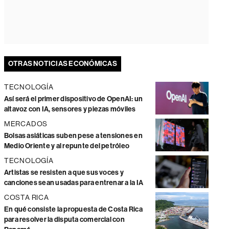
OTRAS NOTICIAS ECONÓMICAS
TECNOLOGÍA
Así será el primer dispositivo de OpenAI: un
altavoz con IA, sensores y piezas móviles
MERCADOS
Bolsas asiáticas suben pese a tensiones en
Medio Oriente y al repunte del petróleo
TECNOLOGÍA
Artistas se resisten a que sus voces y
canciones sean usadas para entrenar a la IA
COSTA RICA
En qué consiste la propuesta de Costa Rica
para resolver la disputa comercial con