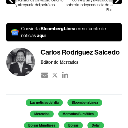
y al repunte del petróleo
sobre la independencia de la
Fed
Convierta
Bloomberg Línea
en su fuente de
noticias
aquí
Carlos Rodríguez Salcedo
Editor de Mercados
Temas de este artículo
Las noticias del día
Bloomberg Línea
Mercados
Mercados Bursátiles
Bolsas Mundiales
Bolsas
Dólar