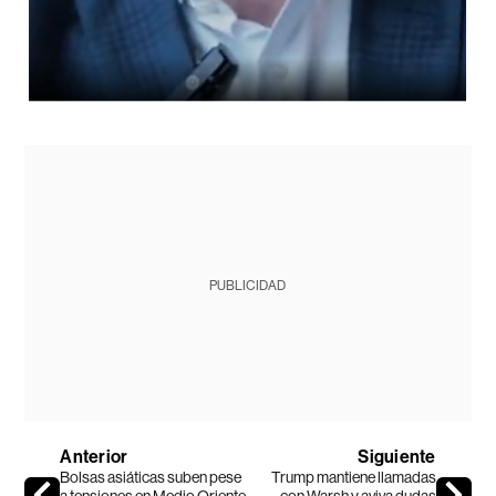
PUBLICIDAD
Anterior
Siguiente
Bolsas asiáticas suben pese
Trump mantiene llamadas
a tensiones en Medio Oriente
con Warsh y aviva dudas