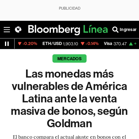
PUBLICIDAD
Ingresar
20%
ETH/USD
-0.14%
Visa
+0.52%
Mercad
1,903.10
370.47
MERCADOS
Las monedas más
vulnerables de América
Latina ante la venta
masiva de bonos, según
Goldman
El banco compara el actual ajuste en bonos con el