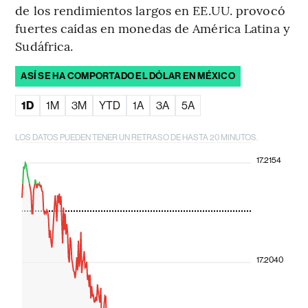
de los rendimientos largos en EE.UU. provocó
fuertes caídas en monedas de América Latina y
Sudáfrica.
ASÍ SE HA COMPORTADO EL DÓLAR EN MÉXICO
1D
1M
3M
YTD
1A
3A
5A
LOS DATOS PUEDEN TENER UN RETRASO DE HASTA 20 MINUTOS.
17.2154
17.2040