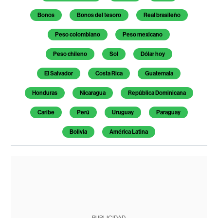
Bonos
Bonos del tesoro
Real brasileño
Peso colombiano
Peso mexicano
Peso chileno
Sol
Dólar hoy
El Salvador
Costa Rica
Guatemala
Honduras
Nicaragua
República Dominicana
Caribe
Perú
Uruguay
Paraguay
Bolivia
América Latina
PUBLICIDAD