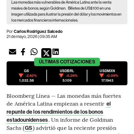
Las monedas más vulnerables de América Latina ante la venta
masiva de bonos, según Goldman.
Billetes de US$100 en una
imagen utilizada para ilustrar la presión del dólar y los movimientos en
los mercados financieros internacionales.
Por
Carlos Rodríguez Salcedo
21 de mayo, 2026 | 09:35 AM
ÚLTIMAS
COTIZACIONES
GS
USDBRL
USDMXN
-2.62%
-0.26%
-0.09%
1,032.58
5.109
17.1943
Bloomberg Línea — Las monedas más fuertes
de América Latina empiezan a resentir
el
repunte de los rendimientos de los bonos
. Un informe de Goldman
estadounidenses
Sachs (
) advirtió que la reciente presión
GS