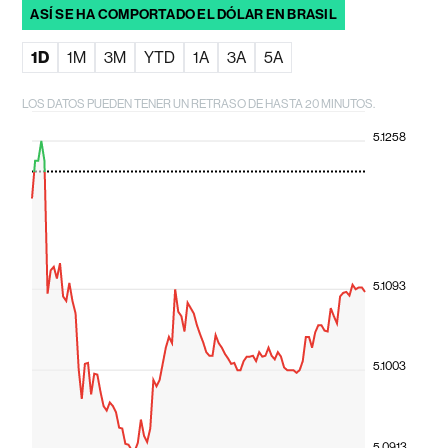
ASÍ SE HA COMPORTADO EL DÓLAR EN BRASIL
1D
1M
3M
YTD
1A
3A
5A
LOS DATOS PUEDEN TENER UN RETRASO DE HASTA 20 MINUTOS.
5.1258
5.1093
5.1003
5.0913