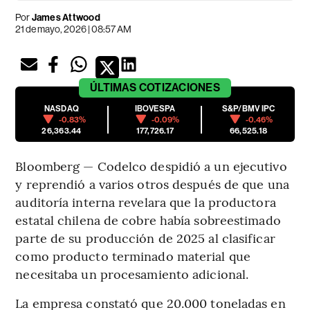
Por
James Attwood
21 de mayo, 2026 | 08:57 AM
ÚLTIMAS
COTIZACIONES
NASDAQ
IBOVESPA
S&P/BMV IPC
-0.83%
-0.09%
-0.46%
26,363.44
177,726.17
66,525.18
Bloomberg — Codelco despidió a un ejecutivo
y reprendió a varios otros después de que una
auditoría interna revelara que la productora
estatal chilena de cobre había sobreestimado
parte de su producción de 2025 al clasificar
como producto terminado material que
necesitaba un procesamiento adicional.
La empresa constató que 20.000 toneladas en