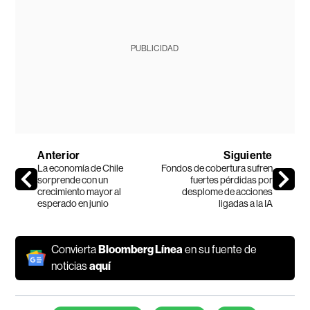
PUBLICIDAD
Anterior
Siguiente
La economía de Chile
Fondos de cobertura sufren
sorprende con un
fuertes pérdidas por
crecimiento mayor al
desplome de acciones
esperado en junio
ligadas a la IA
Convierta
Bloomberg Línea
en su fuente de
noticias
aquí