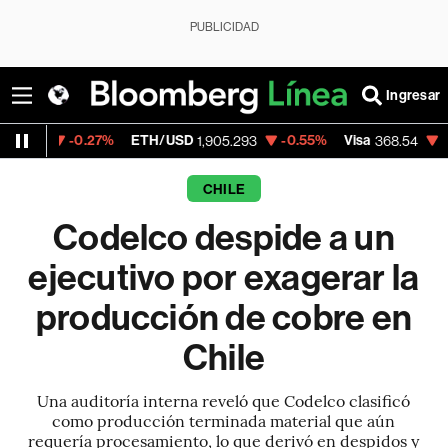
PUBLICIDAD
Ingresar
-0.27%
ETH/USD
-0.55%
Visa
-0.28%
Me
1,905.293
368.54
CHILE
Codelco despide a un
ejecutivo por exagerar la
producción de cobre en
Chile
Una auditoría interna reveló que Codelco clasificó
como producción terminada material que aún
requería procesamiento, lo que derivó en despidos y