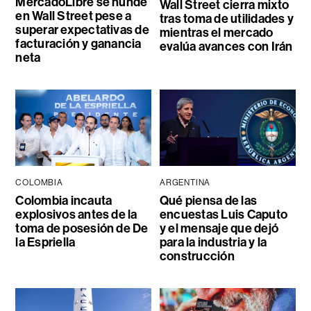
MercadoLibre se hunde
Wall Street cierra mixto
en Wall Street pese a
tras toma de utilidades y
superar expectativas de
mientras el mercado
facturación y ganancia
evalúa avances con Irán
neta
COLOMBIA
ARGENTINA
Colombia incauta
Qué piensa de las
explosivos antes de la
encuestas Luis Caputo
toma de posesión de De
y el mensaje que dejó
la Espriella
para la industria y la
construcción