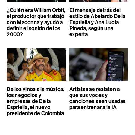
¿Quién era William Orbit,
El mensaje detrás del
el productor que trabajó
estilo de Abelardo De la
con Madonna y ayudó a
Espriella y Ana Lucía
definir el sonido de los
Pineda, según una
2000?
experta
De los vinos a la música:
Artistas se resisten a
los negocios y
que sus voces y
empresas de De la
canciones sean usadas
Espriella, el nuevo
para entrenar a la IA
presidente de Colombia