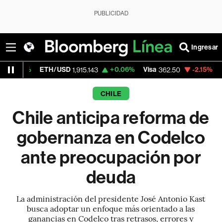
PUBLICIDAD
Ingresar
ETH/USD
+0.06%
Visa
-2.15%
MercadoLib
1,915.143
362.50
CHILE
Chile anticipa reforma de
gobernanza en Codelco
ante preocupación por
deuda
La administración del presidente José Antonio Kast
busca adoptar un enfoque más orientado a las
ganancias en Codelco tras retrasos, errores y