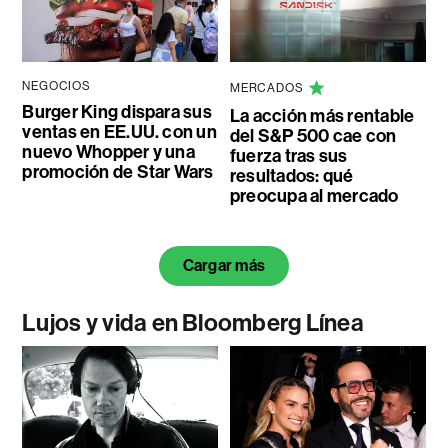
NEGOCIOS
MERCADOS
Burger King dispara sus
La acción más rentable
ventas en EE.UU. con un
del S&P 500 cae con
nuevo Whopper y una
fuerza tras sus
promoción de Star Wars
resultados: qué
preocupa al mercado
Cargar más
Lujos y vida en Bloomberg Línea