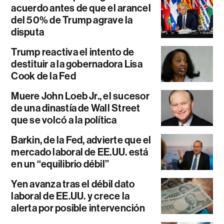
acuerdo antes de que el arancel
del 50% de Trump agrave la
disputa
Trump reactiva el intento de
destituir a la gobernadora Lisa
Cook de la Fed
Muere John Loeb Jr., el sucesor
de una dinastía de Wall Street
que se volcó a la política
Barkin, de la Fed, advierte que el
mercado laboral de EE.UU. está
en un “equilibrio débil”
Yen avanza tras el débil dato
laboral de EE.UU. y crece la
alerta por posible intervención