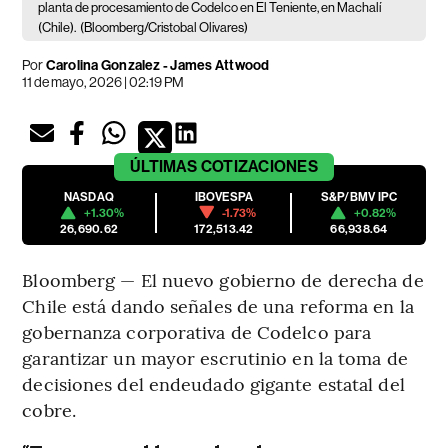
planta de procesamiento de Codelco en El Teniente, en Machalí
(Chile).
(Bloomberg/Cristobal Olivares)
Por
Carolina Gonzalez - James Attwood
11 de mayo, 2026 | 02:19 PM
ÚLTIMAS
COTIZACIONES
NASDAQ
IBOVESPA
S&P/BMV IPC
+1.30%
-1.73%
+0.82%
26,690.62
172,513.42
66,938.64
Bloomberg — El nuevo gobierno de derecha de
Chile está dando señales de una reforma en la
gobernanza corporativa de Codelco para
garantizar un mayor escrutinio en la toma de
decisiones del endeudado gigante estatal del
cobre.