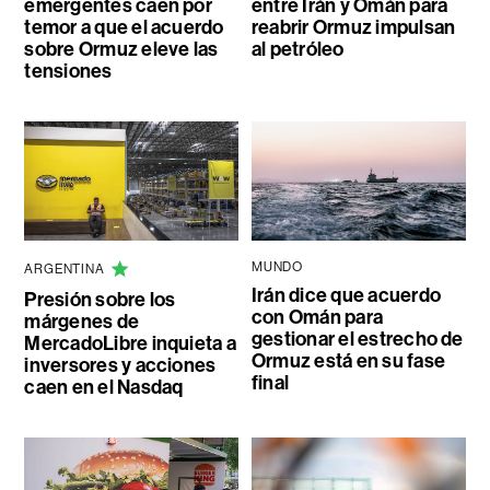
emergentes caen por
entre Irán y Omán para
temor a que el acuerdo
reabrir Ormuz impulsan
sobre Ormuz eleve las
al petróleo
tensiones
MUNDO
ARGENTINA
Irán dice que acuerdo
Presión sobre los
con Omán para
márgenes de
gestionar el estrecho de
MercadoLibre inquieta a
Ormuz está en su fase
inversores y acciones
final
caen en el Nasdaq