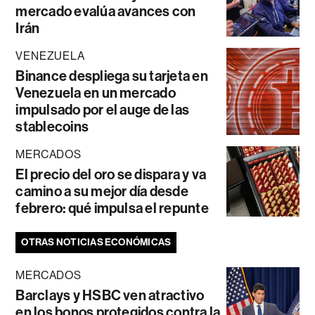
mercado evalúa avances con
Irán
VENEZUELA
Binance despliega su tarjeta en
Venezuela en un mercado
impulsado por el auge de las
stablecoins
MERCADOS
El precio del oro se dispara y va
camino a su mejor día desde
febrero: qué impulsa el repunte
OTRAS NOTICIAS ECONÓMICAS
MERCADOS
Barclays y HSBC ven atractivo
en los bonos protegidos contra la