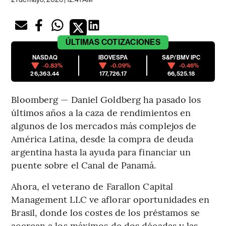
ÚLTIMAS
COTIZACIONES
NASDAQ
IBOVESPA
S&P/BMV IPC
-0.83%
-0.09%
-0.46%
26,363.44
177,726.17
66,525.18
Bloomberg — Daniel Goldberg ha pasado los
últimos años a la caza de rendimientos en
algunos de los mercados más complejos de
América Latina, desde la compra de deuda
argentina hasta la ayuda para financiar un
puente sobre el Canal de Panamá.
Ahora, el veterano de Farallon Capital
Management LLC ve aflorar oportunidades en
Brasil, donde los costes de los préstamos se
acercan a los máximos de dos décadas y las