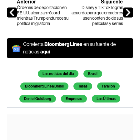
Anterior
Siguiente
Órdenes de deportación en
Disney y TikTok logran
EE.UU. alcanzan récord
acuerdo para que creadores
mientras Trump endurece su
usen contenido de sus
política migratoria
películas y series
Convierta
Bloomberg Línea
en su fuente de
noticias
aquí
Temas de este artículo
Las noticias del día
Brasil
Bloomberg Línea Brasil
Tasas
Farallon
Daniel Goldberg
Empresas
Las Últimas