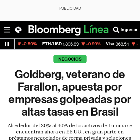
PUBLICIDAD
Ingresar
0.50%
ETH/USD
-0.99%
Visa
-0.28%
Merc
1,896.89
368.54
NEGOCIOS
Goldberg, veterano de
Farallon, apuesta por
empresas golpeadas por
altas tasas en Brasil
Alrededor del 30% al 40% de los activos de Lumina se
encuentran ahora en EE.UU., en gran parte en
préstamos negociados de forma privada y soluciones