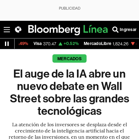
PUBLICIDAD
Ingresar
9%
Visa
+0.52%
MercadoLibre
-5.23%
Ban
370.47
1,824.26
MERCADOS
El auge de la IA abre un
nuevo debate en Wall
Street sobre las grandes
tecnológicas
La atención de los inversores se desplaza desde el
crecimiento de la inteligencia artificial hacia el
retorno de las inversiones, en un momento en el que