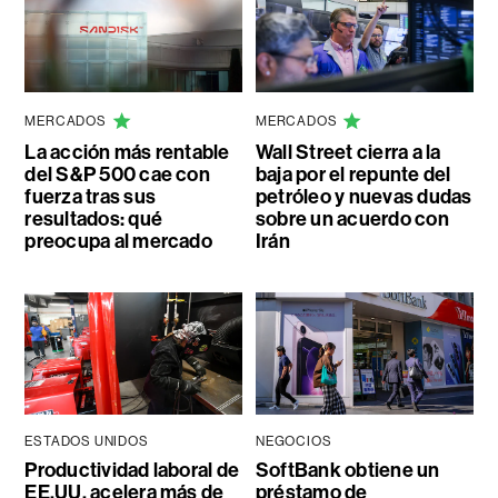
MERCADOS
MERCADOS
La acción más rentable
Wall Street cierra a la
del S&P 500 cae con
baja por el repunte del
fuerza tras sus
petróleo y nuevas dudas
resultados: qué
sobre un acuerdo con
preocupa al mercado
Irán
ESTADOS UNIDOS
NEGOCIOS
Productividad laboral de
SoftBank obtiene un
EE.UU. acelera más de
préstamo de