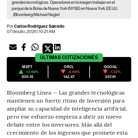
grandes tecnológicas.
Operadores en la imagen trabajan en el
parqué de la Bolsa de Nueva York (NYSE) en Nueva York, EE.UU.
(Bloomberg/Michael Nagle)
Por
Carlos Rodríguez Salcedo
07 de julio, 2026 | 10:21 AM
ÚLTIMAS
COTIZACIONES
MSFT
ORCL
GOOGL
+2.64%
-0.64%
-1.22%
500.16
143.47
357.91
Bloomberg Línea — Las grandes tecnológicas
mantienen un fuerte ritmo de inversión para
ampliar su capacidad de inteligencia artificial,
pero ese esfuerzo empieza a abrir un nuevo
debate entre los inversores. Más allá del
crecimiento de los ingresos que promete esta