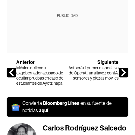
PUBLICIDAD
Anterior
Siguiente
México detiene a
Así será el primer dispositivo
exgobernador acusado de
de OpenAI: un altavoz con IA,
ocultar pruebas en caso de
sensores y piezas móviles
estudiantes de Ayotzinapa
Convierta
Bloomberg Línea
en su fuente de
noticias
aquí
Carlos Rodríguez Salcedo