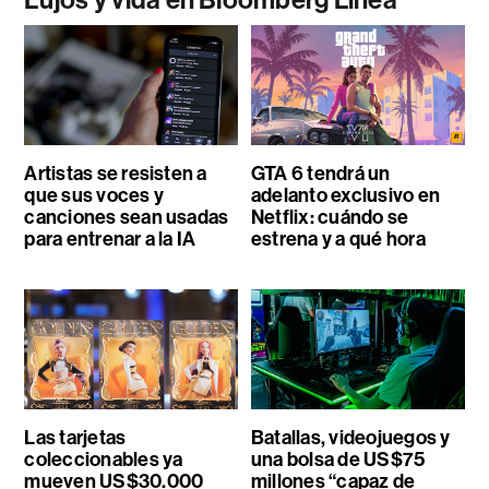
Lujos y vida en Bloomberg Línea
Artistas se resisten a
GTA 6 tendrá un
que sus voces y
adelanto exclusivo en
canciones sean usadas
Netflix: cuándo se
para entrenar a la IA
estrena y a qué hora
Las tarjetas
Batallas, videojuegos y
coleccionables ya
una bolsa de US$75
mueven US$30.000
millones “capaz de