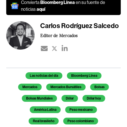
Convierta
Bloomberg Línea
en su fuente de
noticias
aquí
Carlos Rodríguez Salcedo
Editor de Mercados
Temas de este artículo
Las noticias del día
Bloomberg Línea
Mercados
Mercados Bursátiles
Bolsas
Bolsas Mundiales
Dólar
Dólar hoy
América Latina
Peso mexicano
Real brasileño
Peso colombiano