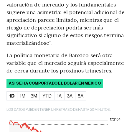
valoración de mercado y los fundamentales
sugiere una asimetría: el potencial adicional de
apreciación parece limitado, mientras que el
riesgo de depreciación podría ser más
significativo si alguno de estos riesgos termina
materializándose”.
La política monetaria de Banxico será otra
variable que el mercado seguirá especialmente
de cerca durante los próximos trimestres.
ASÍ SE HA COMPORTADO EL DÓLAR EN MÉXICO
1D
1M
3M
YTD
1A
3A
5A
LOS DATOS PUEDEN TENER UN RETRASO DE HASTA 20 MINUTOS.
17.2154