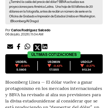
¿Terminó la caída del precio del dólar? BBVA actualiza sus
proyecciones para América Latina.
Una hoja de 50 billetes de 20
dólares en la fotografía, antes de recibir un número de serie en la
Oficina de Grabado e Impresión de Estados Unidos en Washington.
(Bloomberg/Al Drago)
Por
Carlos Rodríguez Salcedo
06 de julio, 2026 | 11:04 AM
ÚLTIMAS
COTIZACIONES
USDBRL
USDMXN
USDCLP
-0.56%
-0.43%
-0.27%
5.0805
17.1355
913.34
Bloomberg Línea — El dólar vuelve a ganar
protagonismo en los mercados internacionales
y BBVA ha revisado al alza sus previsiones para
la divisa estadounidense al considerar que se
está produciendo un “despertar del dólar”, un