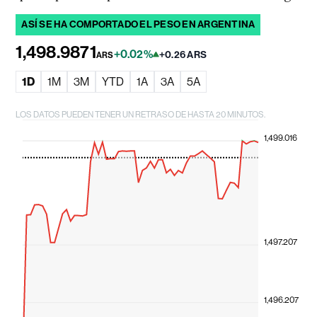
ASÍ SE HA COMPORTADO EL PESO EN ARGENTINA
1,498.9871
+0.02%
+0.26 ARS
ARS
1D
1M
3M
YTD
1A
3A
5A
LOS DATOS PUEDEN TENER UN RETRASO DE HASTA 20 MINUTOS.
1,499.016
1,497.207
1,496.207