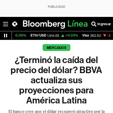
PUBLICIDAD
Ingresar
00%
ETH/USD
+0.03%
Visa
-2.15%
Mercad
1,914.65
362.50
MERCADOS
¿Terminó la caída del
precio del dólar? BBVA
actualiza sus
proyecciones para
América Latina
El banco cree que el dólar recuperó atractivo por la