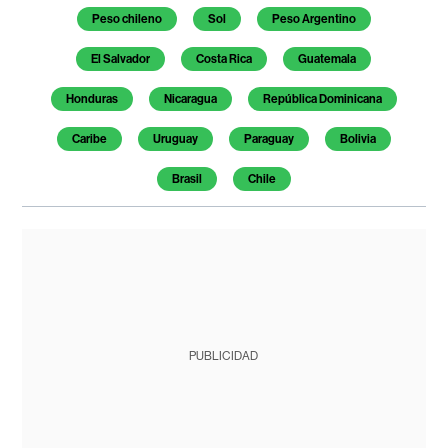
Peso chileno
Sol
Peso Argentino
El Salvador
Costa Rica
Guatemala
Honduras
Nicaragua
República Dominicana
Caribe
Uruguay
Paraguay
Bolivia
Brasil
Chile
PUBLICIDAD