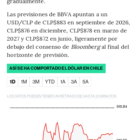
gradualmente.
Las previsiones de BBVA apuntan a un
USD/CLP de CLP$883 en septiembre de 2026,
CLP$876 en diciembre, CLP$878 en marzo de
2027 y CLP$872 en junio, ligeramente por
debajo del consenso de
Bloomberg
al final del
horizonte de previsión.
ASÍ SE HA COMPORTADO EL DÓLAR EN CHILE
1D
1M
3M
YTD
1A
3A
5A
LOS DATOS PUEDEN TENER UN RETRASO DE HASTA 20 MINUTOS.
915.84