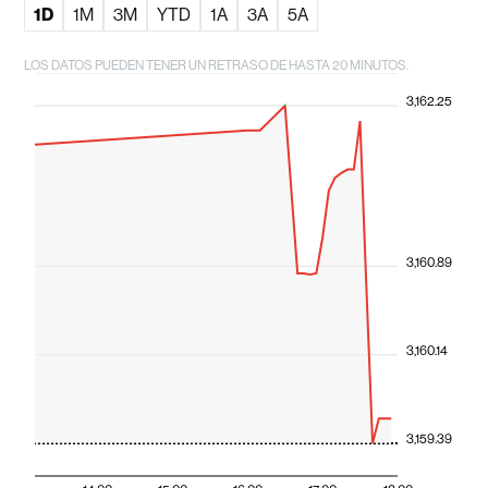
1D
1M
3M
YTD
1A
3A
5A
LOS DATOS PUEDEN TENER UN RETRASO DE HASTA 20 MINUTOS.
3,162.25
3,160.89
3,160.14
3,159.39