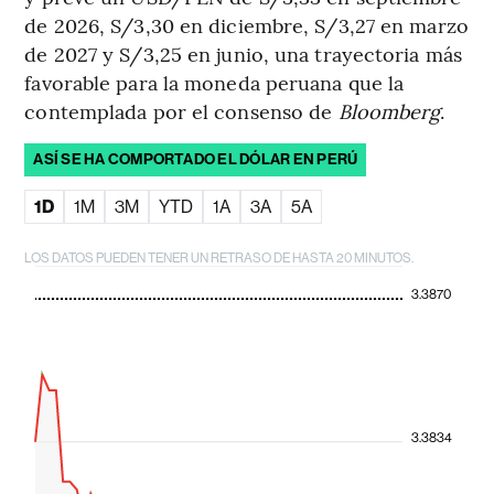
de 2026, S/3,30 en diciembre, S/3,27 en marzo
de 2027 y S/3,25 en junio, una trayectoria más
favorable para la moneda peruana que la
contemplada por el consenso de
Bloomberg
.
ASÍ SE HA COMPORTADO EL DÓLAR EN PERÚ
1D
1M
3M
YTD
1A
3A
5A
LOS DATOS PUEDEN TENER UN RETRASO DE HASTA 20 MINUTOS.
3.3870
3.3834