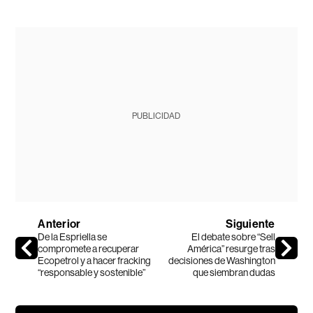
PUBLICIDAD
Anterior
Siguiente
De la Espriella se
El debate sobre “Sell
compromete a recuperar
América” resurge tras
Ecopetrol y a hacer fracking
decisiones de Washington
“responsable y sostenible”
que siembran dudas