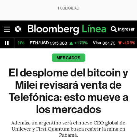
PUBLICIDAD
Ingresar
ETH/USD
+1.79%
Visa
-1.09%
MercadoLi
1,915.988
364.70
MERCADOS
El desplome del bitcoin y
Milei revisará venta de
Telefónica: esto mueve a
los mercados
Además, un argentino será el nuevo CEO global de
Unilever y First Quantum busca reabrir la mina en
Panamá.