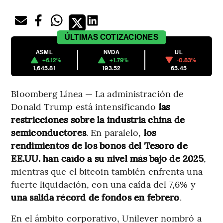
ÚLTIMAS
COTIZACIONES
ASML
NVDA
UL
+6.12%
+1.79%
-0.83%
1,645.81
193.52
65.45
Bloomberg Línea — La administración de
Donald Trump está intensificando
las
restricciones sobre la industria china de
semiconductores
. En paralelo,
los
rendimientos de los bonos del Tesoro de
EE.UU. han caído a su nivel más bajo de 2025
,
mientras que el bitcoin también enfrenta una
fuerte liquidación, con una caída del 7,6% y
una salida récord de fondos en febrero
.
En el ámbito corporativo, Unilever nombró a