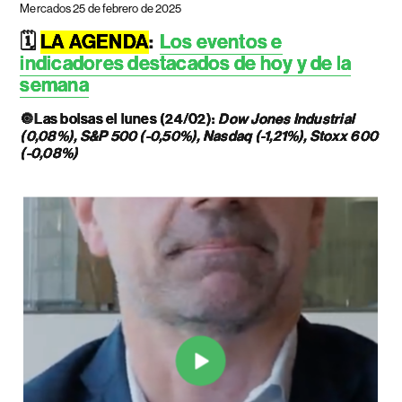
Mercados 25 de febrero de 2025
🗓️
LA AGENDA
:
Los eventos e
indicadores destacados de hoy y de la
semana
🔘
Las bolsas el lunes (24/02):
Dow Jones Industrial
(0,08%), S&P 500 (-0,50%), Nasdaq (-1,21%), Stoxx 600
(-0,08%)