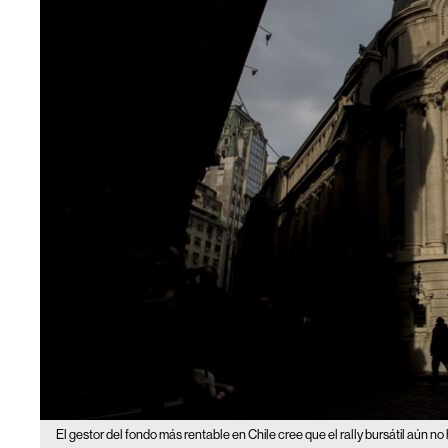
El gestor del fondo más rentable en Chile cree que el rally bursátil aún no