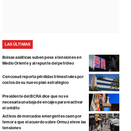
LAS ÚLTIMAS
Bolsas asiáticas suben pese a tensiones en
Medio Oriente y al repunte del petróleo
Cencosud reporta pérdidas trimestrales por
costos de su nuevo plan estratégico
Presidente del BCRA dice que no ve
necesaria una baja de encajes para reactivar
el crédito
Activos de mercados emergentes caen por
temor a que el acuerdo sobre Ormuz eleve las
tensiones