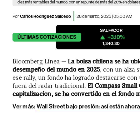
diez más rentables del mundo, con un repunte de más del 20% en dólares
Por
Carlos Rodríguez Salcedo
28 de marzo, 2025 | 05:00 AM
SALFACOR
+3.10%
ÚLTIMAS
COTIZACIONES
1,340.30
Bloomberg Línea —
La bolsa chilena s
e
ha ubi
desempeño del mundo en 2025
, con un alza 
ese rally, un fondo ha logrado destacarse con 
fuera del radar tradicional.
El Compass Small 
capitalización, se ha convertido en el fondo m
Ver más:
Wall Street bajo presión: así están ahor