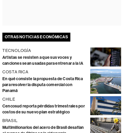
OTRAS NOTICIAS ECONÓMICAS
TECNOLOGÍA
Artistas se resisten a que sus voces y
canciones sean usadas para entrenar a la IA
COSTA RICA
En qué consiste la propuesta de Costa Rica
para resolver la disputa comercial con
Panamá
CHILE
Cencosud reporta pérdidas trimestrales por
costos de su nuevo plan estratégico
BRASIL
Multimillonarios del acero de Brasil desafían