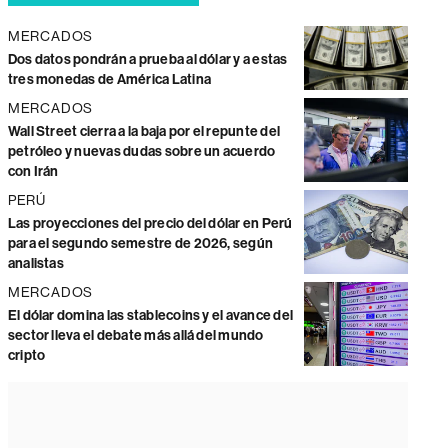
MERCADOS
Dos datos pondrán a prueba al dólar y a estas
tres monedas de América Latina
MERCADOS
Wall Street cierra a la baja por el repunte del
petróleo y nuevas dudas sobre un acuerdo
con Irán
PERÚ
Las proyecciones del precio del dólar en Perú
para el segundo semestre de 2026, según
analistas
MERCADOS
El dólar domina las stablecoins y el avance del
sector lleva el debate más allá del mundo
cripto