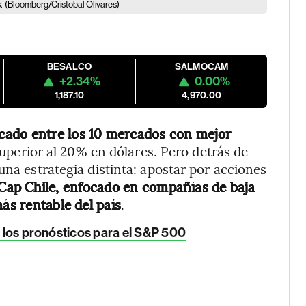
.
(Bloomberg/Cristobal Olivares)
BESALCO
SALMOCAM
+2.34%
0.00%
1,187.10
4,970.00
cado entre los 10 mercados con mejor
superior al 20% en dólares. Pero detrás de
una estrategia distinta: apostar por acciones
Cap Chile, enfocado en compañías de baja
ás rentable del país
.
a los pronósticos para el S&P 500