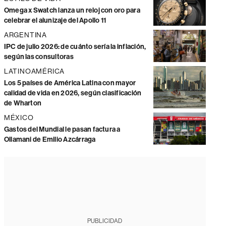
Omega x Swatch lanza un reloj con oro para
celebrar el alunizaje del Apollo 11
ARGENTINA
IPC de julio 2026: de cuánto sería la inflación,
según las consultoras
LATINOAMÉRICA
Los 5 países de América Latina con mayor
calidad de vida en 2026, según clasificación
de Wharton
MÉXICO
Gastos del Mundial le pasan factura a
Ollamani de Emilio Azcárraga
PUBLICIDAD