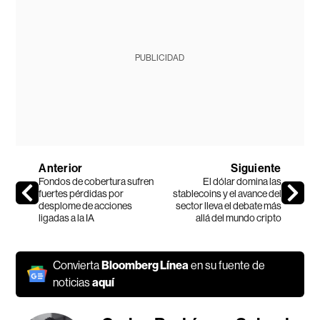
PUBLICIDAD
Anterior
Siguiente
Fondos de cobertura sufren
El dólar domina las
fuertes pérdidas por
stablecoins y el avance del
desplome de acciones
sector lleva el debate más
ligadas a la IA
allá del mundo cripto
Convierta
Bloomberg Línea
en su fuente de
noticias
aquí