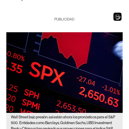
12
PUBLICIDAD
Wall Street bajo presión: así están ahora los pronósticos para el S&P
500.
Entidades como Barclays, Goldman Sachs, UBS Investment
Bank y Citigroup han revisado sus proyecciones para el índice S&P