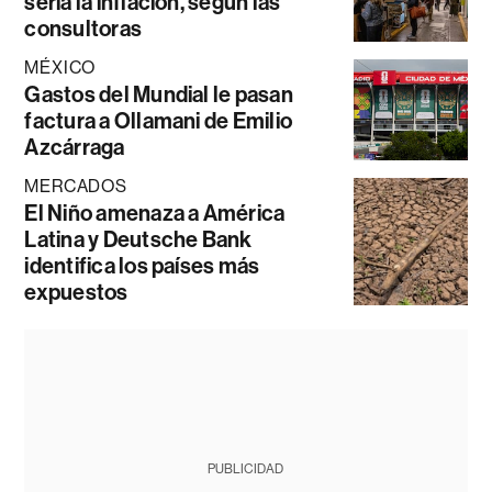
sería la inflación, según las
consultoras
MÉXICO
Gastos del Mundial le pasan
factura a Ollamani de Emilio
Azcárraga
MERCADOS
El Niño amenaza a América
Latina y Deutsche Bank
identifica los países más
expuestos
PUBLICIDAD