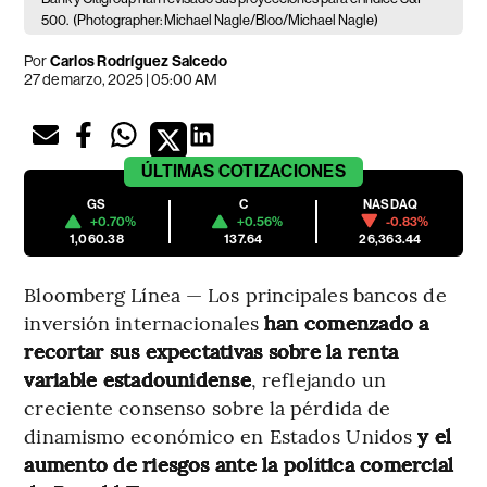
500.
(Photographer: Michael Nagle/Bloo/Michael Nagle)
Por
Carlos Rodríguez Salcedo
27 de marzo, 2025 | 05:00 AM
ÚLTIMAS
COTIZACIONES
GS
C
NASDAQ
+0.70%
+0.56%
-0.83%
1,060.38
137.64
26,363.44
Bloomberg Línea — Los principales bancos de
inversión internacionales
han comenzado a
recortar sus expectativas sobre la renta
variable estadounidense
, reflejando un
creciente consenso sobre la pérdida de
dinamismo económico en Estados Unidos
y el
aumento de riesgos ante la política comercial