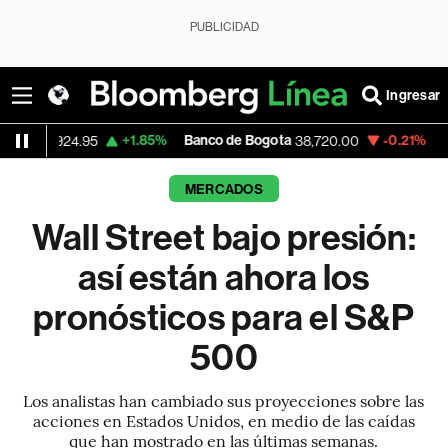
PUBLICIDAD
Ingresar
+1.85%
Banco de Bogota
-0.21%
Apple
5
38,720.00
310.94
MERCADOS
Wall Street bajo presión:
así están ahora los
pronósticos para el S&P
500
Los analistas han cambiado sus proyecciones sobre las
acciones en Estados Unidos, en medio de las caídas
que han mostrado en las últimas semanas.