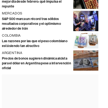
mejor día desde febrero: qué impulsa el
repunte
MERCADOS
S&P 500 marca un récord tras sólidos
resultados corporativos y el optimismo
alrededor de Irán
COLOMBIA
Las razones por las que el peso colombiano
está siendo tan atractivo
ARGENTINA
Precios de bonos sugieren dinámica alcista
para el dólar en Argentina pese a intervención
oficial