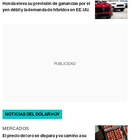
Honda eleva su previsión de ganancias por el
yen débil y la demanda de híbridos en EE.UU.
PUBLICIDAD
NOTICIAS DEL DÓLAR HOY
MERCADOS
El precio del oro se dispara y va camino a su