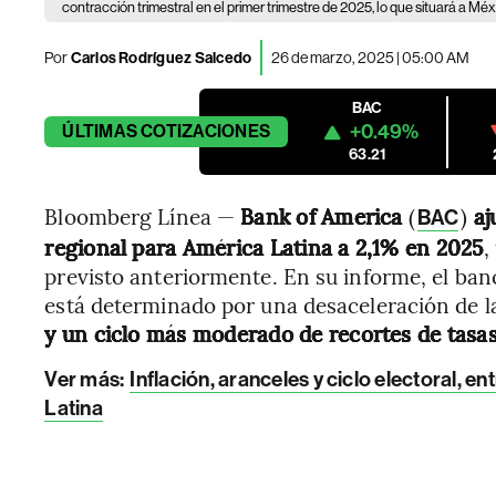
contracción trimestral en el primer trimestre de 2025, lo que situará a Mé
Por
Carlos Rodríguez Salcedo
26 de marzo, 2025 | 05:00 AM
BAC
+0.49%
ÚLTIMAS
COTIZACIONES
63.21
Bloomberg Línea —
Bank of America
(
)
aj
BAC
regional para América Latina a 2,1% en 2025
,
previsto anteriormente. En su informe, el b
está determinado por una desaceleración de l
y un ciclo más moderado de recortes de tasas
Ver más:
Inflación, aranceles y ciclo electoral, 
Latina