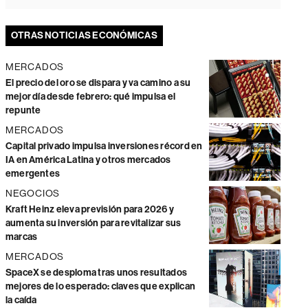
OTRAS NOTICIAS ECONÓMICAS
MERCADOS
El precio del oro se dispara y va camino a su
mejor día desde febrero: qué impulsa el
repunte
MERCADOS
Capital privado impulsa inversiones récord en
IA en América Latina y otros mercados
emergentes
NEGOCIOS
Kraft Heinz eleva previsión para 2026 y
aumenta su inversión para revitalizar sus
marcas
MERCADOS
SpaceX se desploma tras unos resultados
mejores de lo esperado: claves que explican
la caída