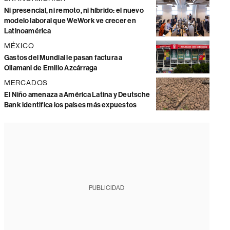
Ni presencial, ni remoto, ni híbrido: el nuevo
modelo laboral que WeWork ve crecer en
Latinoamérica
MÉXICO
Gastos del Mundial le pasan factura a
Ollamani de Emilio Azcárraga
MERCADOS
El Niño amenaza a América Latina y Deutsche
Bank identifica los países más expuestos
PUBLICIDAD