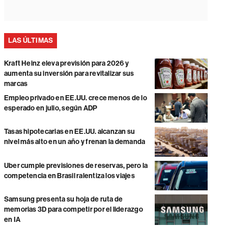
LAS ÚLTIMAS
Kraft Heinz eleva previsión para 2026 y
aumenta su inversión para revitalizar sus
marcas
Empleo privado en EE.UU. crece menos de lo
esperado en julio, según ADP
Tasas hipotecarias en EE.UU. alcanzan su
nivel más alto en un año y frenan la demanda
Uber cumple previsiones de reservas, pero la
competencia en Brasil ralentiza los viajes
Samsung presenta su hoja de ruta de
memorias 3D para competir por el liderazgo
en IA