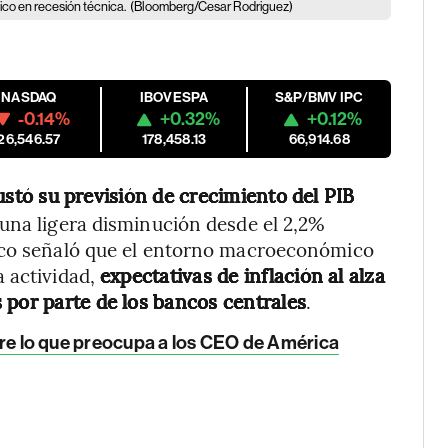
xico en recesión técnica.
(Bloomberg/Cesar Rodriguez)
NASDAQ
IBOVESPA
S&P/BMV IPC
-0.14%
+0.32%
+0.12%
26,546.57
178,458.13
66,914.68
ustó su previsión de crecimiento del PIB
 una ligera disminución desde el 2,2%
anco señaló que el entorno macroeconómico
a actividad,
expectativas de inflación al alza
 por parte de los bancos centrales
.
entre lo que preocupa a los CEO de América