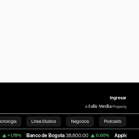
Ingresar
ecnología
Línea Studios
Negocios
Podcasts
Banco de Bogota
38,800.00
Apple
308.38
0.00%
-0.28%
English