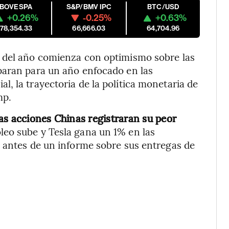
IBOVESPA
S&P/BMV IPC
BTC/USD
+0.26%
-0.25%
+0.63%
178,354.33
66,666.03
64,704.96
l del año comienza con optimismo sobre las
paran para un año enfocado en las
, la trayectoria de la política monetaria de
mp.
as acciones Chinas registraran su peor
óleo sube y Tesla gana un 1% en las
o antes de un informe sobre sus entregas de