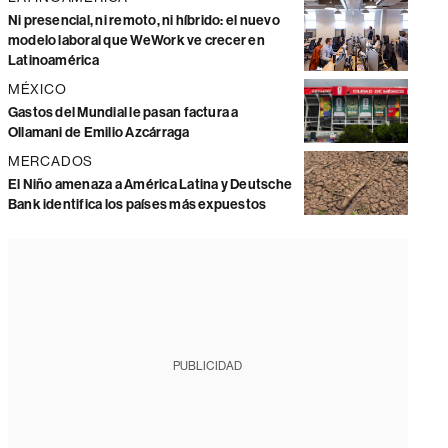
Ni presencial, ni remoto, ni híbrido: el nuevo
modelo laboral que WeWork ve crecer en
Latinoamérica
MÉXICO
Gastos del Mundial le pasan factura a
Ollamani de Emilio Azcárraga
MERCADOS
El Niño amenaza a América Latina y Deutsche
Bank identifica los países más expuestos
PUBLICIDAD