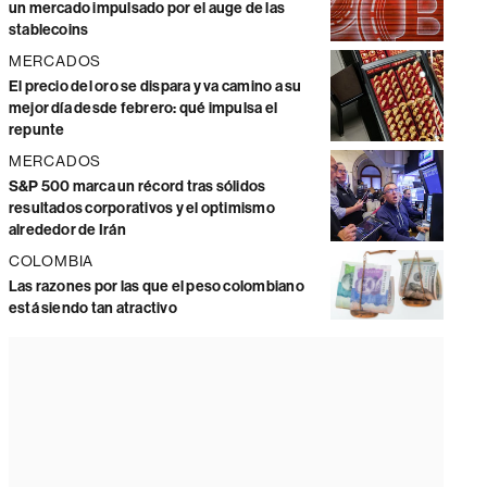
un mercado impulsado por el auge de las
stablecoins
MERCADOS
El precio del oro se dispara y va camino a su
mejor día desde febrero: qué impulsa el
repunte
MERCADOS
S&P 500 marca un récord tras sólidos
resultados corporativos y el optimismo
alrededor de Irán
COLOMBIA
Las razones por las que el peso colombiano
está siendo tan atractivo