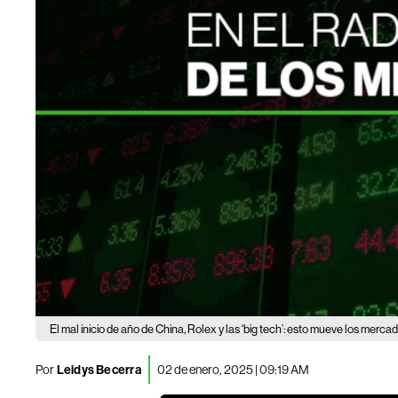
El mal inicio de año de China, Rolex y las ‘big tech’: esto mueve los merca
Por
Leidys Becerra
02 de enero, 2025 | 09:19 AM