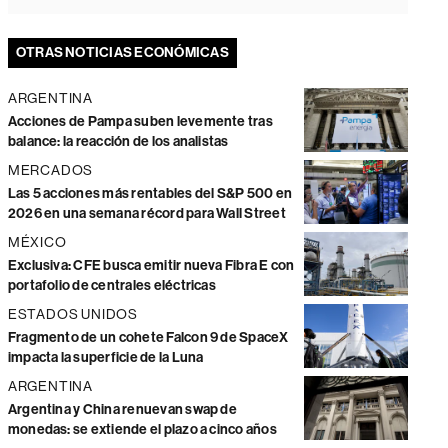
OTRAS NOTICIAS ECONÓMICAS
ARGENTINA
Acciones de Pampa suben levemente tras
balance: la reacción de los analistas
MERCADOS
Las 5 acciones más rentables del S&P 500 en
2026 en una semana récord para Wall Street
MÉXICO
Exclusiva: CFE busca emitir nueva Fibra E con
portafolio de centrales eléctricas
ESTADOS UNIDOS
Fragmento de un cohete Falcon 9 de SpaceX
impacta la superficie de la Luna
ARGENTINA
Argentina y China renuevan swap de
monedas: se extiende el plazo a cinco años