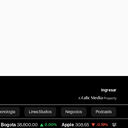
Ingresar
ecnología
Línea Studios
Negocios
Podcasts
8,800.00
Apple
308.65
USD COP
3,175.9
0.00%
-0.19%
English