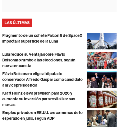
LAS ÚLTIMAS
Fragmento de un cohete Falcon 9 de SpaceX
impacta la superficie de la Luna
Lula reduce su ventaja sobre Flávio
Bolsonaro rumbo a las elecciones, según
nueva encuesta
Flávio Bolsonaro elige al diputado
conservador Alfredo Gaspar como candidato
a la vicepresidencia
Kraft Heinz eleva previsión para 2026 y
aumenta su inversión para revitalizar sus
marcas
Empleo privado en EE.UU. crece menos de lo
esperado en julio, según ADP