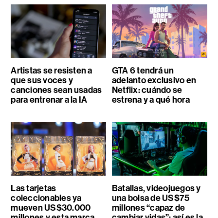
Artistas se resisten a
GTA 6 tendrá un
que sus voces y
adelanto exclusivo en
canciones sean usadas
Netflix: cuándo se
para entrenar a la IA
estrena y a qué hora
Las tarjetas
Batallas, videojuegos y
coleccionables ya
una bolsa de US$75
mueven US$30.000
millones “capaz de
millones y esta marca
cambiar vidas”: así es la