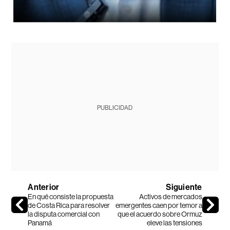
PUBLICIDAD
Anterior
Siguiente
En qué consiste la propuesta
Activos de mercados
de Costa Rica para resolver
emergentes caen por temor a
la disputa comercial con
que el acuerdo sobre Ormuz
Panamá
eleve las tensiones