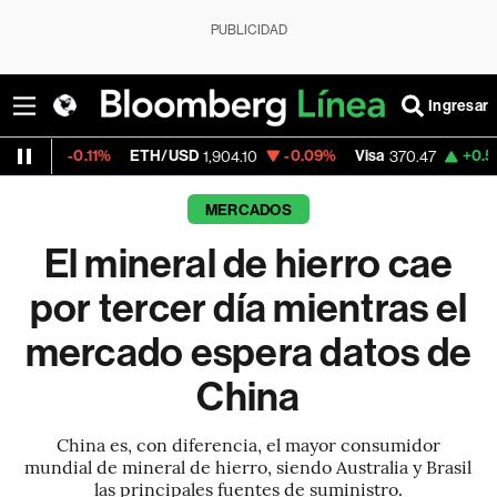
PUBLICIDAD
Ingresar
11%
ETH/USD
-0.09%
Visa
+0.52%
Mercad
1,904.10
370.47
MERCADOS
El mineral de hierro cae
por tercer día mientras el
mercado espera datos de
China
China es, con diferencia, el mayor consumidor
mundial de mineral de hierro, siendo Australia y Brasil
las principales fuentes de suministro.