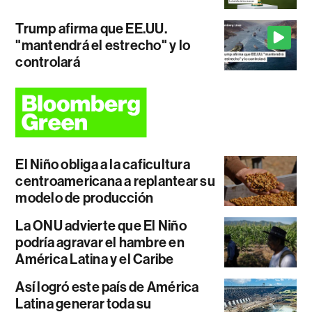
Trump afirma que EE.UU.
"mantendrá el estrecho" y lo
controlará
El Niño obliga a la caficultura
centroamericana a replantear su
modelo de producción
La ONU advierte que El Niño
podría agravar el hambre en
América Latina y el Caribe
Así logró este país de América
Latina generar toda su