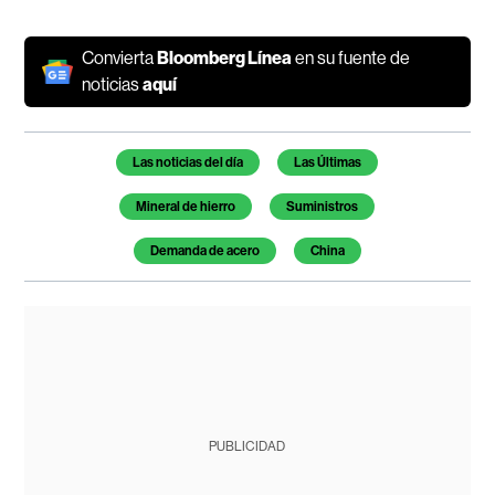
Convierta
Bloomberg Línea
en su fuente de
noticias
aquí
Temas de este artículo
Las noticias del día
Las Últimas
Mineral de hierro
Suministros
Demanda de acero
China
PUBLICIDAD