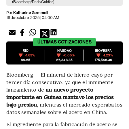
(Bloomberg/Dado Galdieri)
Por
Katharine Gemmell
16 de octubre, 2025 | 04:00 AM
ÚLTIMAS
COTIZACIONES
RIO
NASDAQ
IBOVESPA
-1.83%
-0.06%
-1.23%
99.65
26,348.35
175,546.36
Bloomberg — El mineral de hierro cayó por
tercer día consecutivo, ya que el inminente
lanzamiento de
un nuevo proyecto
importante en Guinea mantuvo los precios
bajo presión
, mientras el mercado esperaba los
datos semanales sobre el acero en China.
El ingrediente para la fabricación de acero se