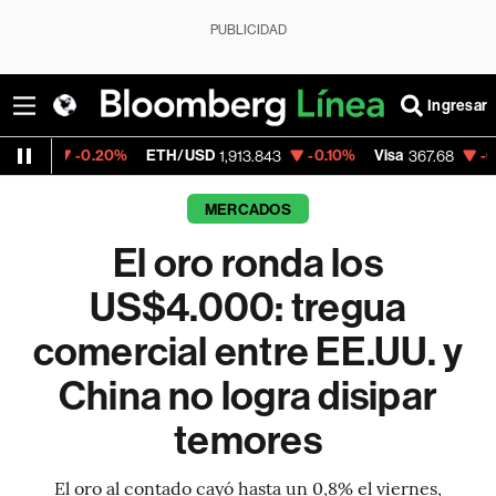
PUBLICIDAD
Ingresar
.20%
ETH/USD
-0.10%
Visa
-0.23%
Merca
1,913.843
367.68
MERCADOS
El oro ronda los
US$4.000: tregua
comercial entre EE.UU. y
China no logra disipar
temores
El oro al contado cayó hasta un 0,8% el viernes,