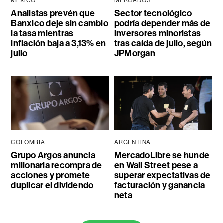
MÉXICO
MERCADOS
Analistas prevén que
Sector tecnológico
Banxico deje sin cambio
podría depender más de
la tasa mientras
inversores minoristas
inflación baja a 3,13% en
tras caída de julio, según
julio
JPMorgan
COLOMBIA
ARGENTINA
Grupo Argos anuncia
MercadoLibre se hunde
millonaria recompra de
en Wall Street pese a
acciones y promete
superar expectativas de
duplicar el dividendo
facturación y ganancia
neta