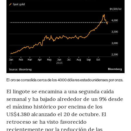
El oro se consolida cerca de los 4000 dólares estadounidenses por onza.
El lingote se encamina a una segunda caída
semanal y ha bajado alrededor de un 9% desde
el máximo histórico por encima de los
US$4.380 alcanzado el 20 de octubre. El
retroceso se ha visto favorecido
recientemente por la reducción de las