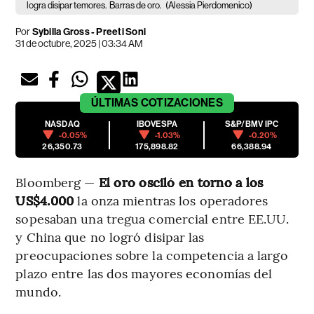
logra disipar temores.
Barras de oro.
(Alessia Pierdomenico)
Por
Sybilla Gross - Preeti Soni
31 de octubre, 2025 | 03:34 AM
ÚLTIMAS
COTIZACIONES
NASDAQ
IBOVESPA
S&P/BMV IPC
-0.05%
-1.03%
-0.20%
26,350.73
175,898.82
66,388.94
Bloomberg —
El oro osciló en torno a los
US$4.000
la onza mientras los operadores
sopesaban una tregua comercial entre EE.UU.
y China que no logró disipar las
preocupaciones sobre la competencia a largo
plazo entre las dos mayores economías del
mundo.