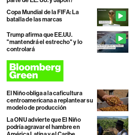
parte de EE. UU. y Japón?
Copa Mundial de la FIFA: La
batalla de las marcas
Trump afirma que EE.UU.
"mantendrá el estrecho" y lo
controlará
El Niño obliga a la caficultura
centroamericana a replantear su
modelo de producción
La ONU advierte que El Niño
podría agravar el hambre en
América Latina y el Caribe