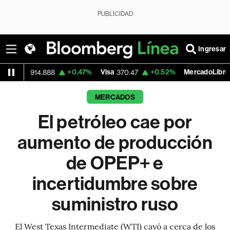
PUBLICIDAD
Ingresar
+0.47%
Visa
+0.52%
MercadoLibre
-
888
370.47
1,824.26
MERCADOS
El petróleo cae por
aumento de producción
de OPEP+ e
incertidumbre sobre
suministro ruso
El West Texas Intermediate (WTI) cayó a cerca de los