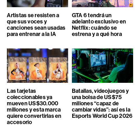
Artistas se resisten a
GTA 6 tendrá un
que sus voces y
adelanto exclusivo en
canciones sean usadas
Netflix: cuándo se
para entrenar a la IA
estrena y a qué hora
Las tarjetas
Batallas, videojuegos y
coleccionables ya
una bolsa de US$75
mueven US$30.000
millones “capaz de
millones y esta marca
cambiar vidas”: así es la
quiere convertirlas en
Esports World Cup 2026
accesorio