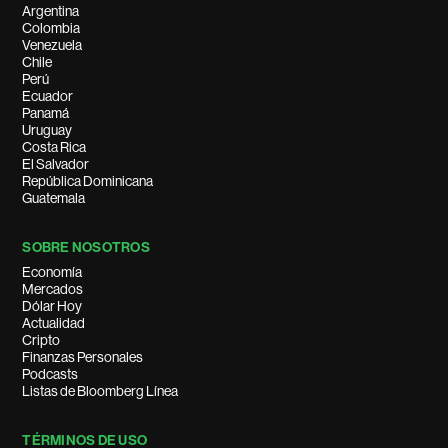
Argentina
Colombia
Venezuela
Chile
Perú
Ecuador
Panamá
Uruguay
Costa Rica
El Salvador
República Dominicana
Guatemala
SOBRE NOSOTROS
Economía
Mercados
Dólar Hoy
Actualidad
Cripto
Finanzas Personales
Podcasts
Listas de Bloomberg Línea
TÉRMINOS DE USO