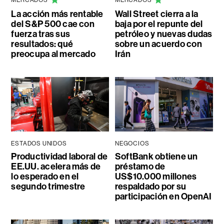
La acción más rentable
Wall Street cierra a la
del S&P 500 cae con
baja por el repunte del
fuerza tras sus
petróleo y nuevas dudas
resultados: qué
sobre un acuerdo con
preocupa al mercado
Irán
ESTADOS UNIDOS
NEGOCIOS
Productividad laboral de
SoftBank obtiene un
EE.UU. acelera más de
préstamo de
lo esperado en el
US$10.000 millones
segundo trimestre
respaldado por su
participación en OpenAI