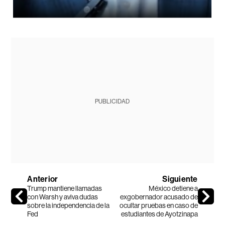
PUBLICIDAD
Anterior
Siguiente
Trump mantiene llamadas
México detiene a
con Warsh y aviva dudas
exgobernador acusado de
sobre la independencia de la
ocultar pruebas en caso de
Fed
estudiantes de Ayotzinapa