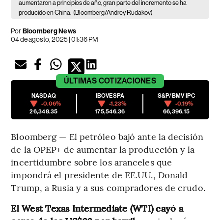
aumentaron a principios de año, gran parte del incremento se ha
producido en China.
(Bloomberg/Andrey Rudakov)
Por
Bloomberg News
04 de agosto, 2025 | 01:36 PM
ÚLTIMAS
COTIZACIONES
NASDAQ
IBOVESPA
S&P/BMV IPC
-0.06%
-1.23%
-0.19%
26,348.35
175,546.36
66,396.15
Bloomberg — El petróleo bajó ante la decisión
de la OPEP+ de aumentar la producción y la
incertidumbre sobre los aranceles que
impondrá el presidente de EE.UU., Donald
Trump, a Rusia y a sus compradores de crudo.
El West Texas Intermediate (WTI) cayó a