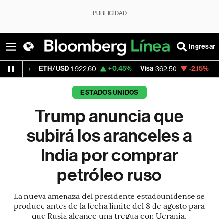
PUBLICIDAD
Ingresar
ETH/USD
+0.45%
Visa
-2.15%
MercadoLibr
1,922.60
362.50
ESTADOS UNIDOS
Trump anuncia que
subirá los aranceles a
India por comprar
petróleo ruso
La nueva amenaza del presidente estadounidense se
produce antes de la fecha límite del 8 de agosto para
que Rusia alcance una tregua con Ucrania.