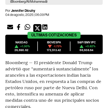
(Bloomberg/Ali Mohammadi)
Por
Jennifer Dlouhy
04 de agosto, 2025 | 06:09 PM
ÚLTIMAS
COTIZACIONES
NASDAQ
IBOVESPA
S&P/BMV IPC
+1.30%
-1.73%
+0.82%
26,690.62
172,513.42
66,938.64
Bloomberg — El presidente Donald Trump
advirtió que “aumentará sustancialmente” los
aranceles a las exportaciones indias hacia
Estados Unidos, en respuesta a las compras de
petróleo ruso por parte de Nueva Delhi. Con
esto, intensifica su amenaza de aplicar
medidas contra uno de sus principales socios
comerciales.