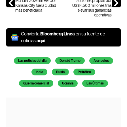
Mundial 2026 en EE.UU.:
acciones propias por
Kansas City fue la ciudad
US$4.500 millones tras
más beneficiada
elevar sus ganancias
operativas
Convierta
Bloomberg Línea
en su fuente de
noticias
aquí
Temas de este artículo
Las noticias del día
Donald Trump
Aranceles
India
Rusia
Petróleo
Guerra comercial
Ucrania
Las Últimas