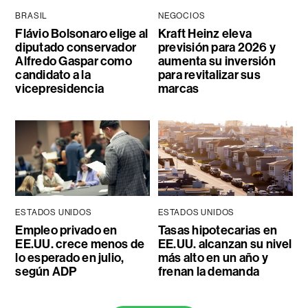
BRASIL
NEGOCIOS
Flávio Bolsonaro elige al
Kraft Heinz eleva
diputado conservador
previsión para 2026 y
Alfredo Gaspar como
aumenta su inversión
candidato a la
para revitalizar sus
vicepresidencia
marcas
ESTADOS UNIDOS
ESTADOS UNIDOS
Empleo privado en
Tasas hipotecarias en
EE.UU. crece menos de
EE.UU. alcanzan su nivel
lo esperado en julio,
más alto en un año y
según ADP
frenan la demanda