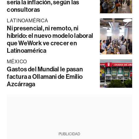
sería la inflación, según las
consultoras
LATINOAMÉRICA
Ni presencial, ni remoto, ni
híbrido: el nuevo modelo laboral
que WeWork ve crecer en
Latinoamérica
MÉXICO
Gastos del Mundial le pasan
factura a Ollamani de Emilio
Azcárraga
PUBLICIDAD