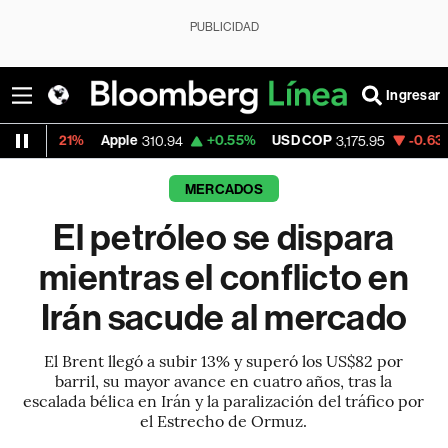
PUBLICIDAD
Ingresar
%
Apple
+0.55%
USD COP
-0.63%
Tesla
310.94
3,175.95
32
MERCADOS
El petróleo se dispara
mientras el conflicto en
Irán sacude al mercado
El Brent llegó a subir 13% y superó los US$82 por
barril, su mayor avance en cuatro años, tras la
escalada bélica en Irán y la paralización del tráfico por
el Estrecho de Ormuz.