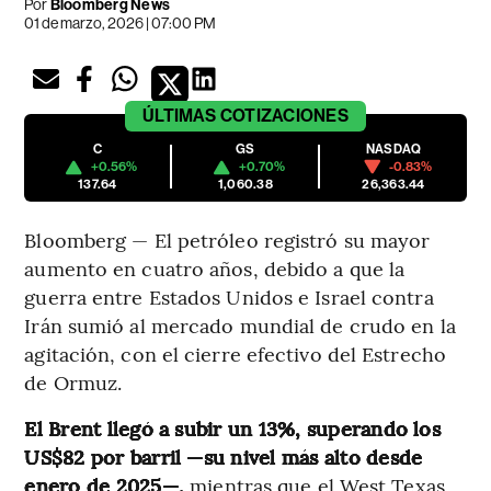
Por
Bloomberg News
01 de marzo, 2026 | 07:00 PM
ÚLTIMAS
COTIZACIONES
C
GS
NASDAQ
+0.56%
+0.70%
-0.83%
137.64
1,060.38
26,363.44
Bloomberg — El petróleo registró su mayor
aumento en cuatro años, debido a que la
guerra entre Estados Unidos e Israel contra
Irán sumió al mercado mundial de crudo en la
agitación, con el cierre efectivo del Estrecho
de Ormuz.
El Brent llegó a subir un 13%, superando los
US$82 por barril —su nivel más alto desde
enero de 2025—,
mientras que el West Texas