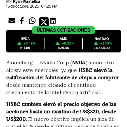
Por
Ryan Vlastelica
15 de octubre, 2025 | 04:23 PM
ÚLTIMAS
COTIZACIONES
NVDA
AMD
NASDAQ
+2.49%
+8.52%
+2.59%
211.85
525.46
26,584.99
Bloomberg — Nvidia Corp (
) sumó otro
NVDA
alcista este miércoles, ya que
HSBC elevó la
calificación del fabricante de chips a comprar
desde mantener, citando el continuo
crecimiento de la inteligencia artificial.
HSBC también elevó el precio objetivo de las
acciones hasta un máximo de US$320, desde
US$200.
El nuevo objetivo implica un alza de
casi el 80% desde el último cierre de Nvidia en