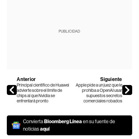
PUBLICIDAD
Anterior
Siguiente
Principal científico de Huawei
Apple pide a un juez que le
advierte sobre el límite de
prohíba a OpenAI usar
chips al que Nvidia se
supuestos secretos
enfrentará pronto
comerciales robados
Convierta
Bloomberg Línea
en su fuente de
noticias
aquí