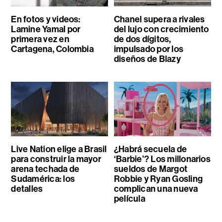
En fotos y videos:
Chanel supera a rivales
Lamine Yamal por
del lujo con crecimiento
primera vez en
de dos dígitos,
Cartagena, Colombia
impulsado por los
diseños de Blazy
Live Nation elige a Brasil
¿Habrá secuela de
para construir la mayor
‘Barbie’? Los millonarios
arena techada de
sueldos de Margot
Sudamérica: los
Robbie y Ryan Gosling
detalles
complican una nueva
película