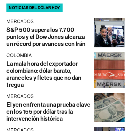
NOTICIAS DEL DÓLAR HOY
MERCADOS
S&P 500 supera los 7.700
puntos y el Dow Jones alcanza
un récord por avances con Irán
COLOMBIA
La mala hora del exportador
colombiano: dólar barato,
aranceles y fletes que no dan
tregua
MERCADOS
El yen enfrenta una prueba clave
en los 155 por dólar tras la
intervención histórica
MERCADOS