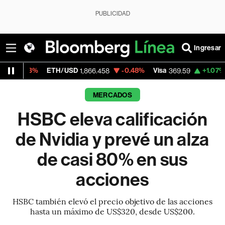
PUBLICIDAD
Ingresar
ETH/USD
-0.48%
Visa
+1.07%
MercadoL
1,866.458
369.59
MERCADOS
HSBC eleva calificación
de Nvidia y prevé un alza
de casi 80% en sus
acciones
HSBC también elevó el precio objetivo de las acciones
hasta un máximo de US$320, desde US$200.