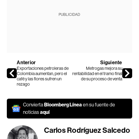
PUBLICIDAD
Anterior
Siguiente
Exportaciones petroleras de
Metrogas mejora su
Colombia aumentan, pero el
rentabilidad en el tramo final
café y las flores sufren un
de su proceso de venta
rezago
Convierta
Bloomberg Línea
en su fuente de
noticias
aquí
Carlos Rodríguez Salcedo