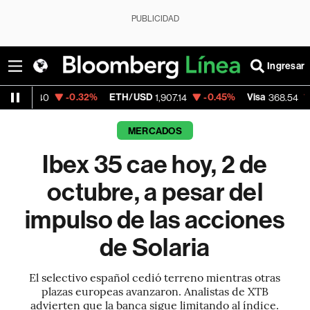
PUBLICIDAD
Ingresar
-0.32%
ETH/USD
-0.45%
Visa
-0.28%
1,907.14
368.54
MERCADOS
Ibex 35 cae hoy, 2 de
octubre, a pesar del
impulso de las acciones
de Solaria
El selectivo español cedió terreno mientras otras
plazas europeas avanzaron. Analistas de XTB
advierten que la banca sigue limitando al índice.