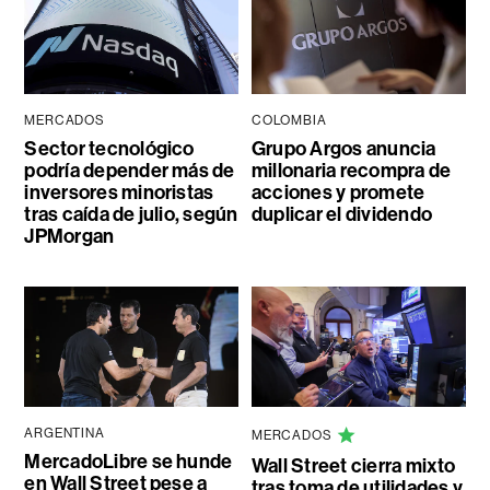
MERCADOS
COLOMBIA
Sector tecnológico
Grupo Argos anuncia
podría depender más de
millonaria recompra de
inversores minoristas
acciones y promete
tras caída de julio, según
duplicar el dividendo
JPMorgan
ARGENTINA
MERCADOS
MercadoLibre se hunde
Wall Street cierra mixto
en Wall Street pese a
tras toma de utilidades y