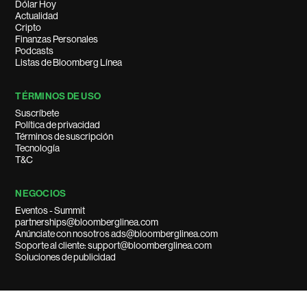
Dólar Hoy
Actualidad
Cripto
Finanzas Personales
Podcasts
Listas de Bloomberg Línea
TÉRMINOS DE USO
Suscríbete
Política de privacidad
Términos de suscripción
Tecnología
T&C
NEGOCIOS
Eventos - Summit
partnerships@bloomberglinea.com
Anúnciate con nosotros ads@bloomberglinea.com
Soporte al cliente: support@bloomberglinea.com
Soluciones de publicidad