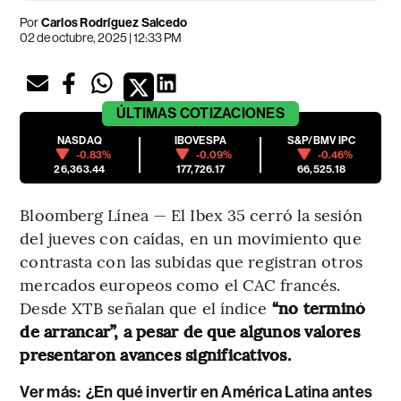
Por
Carlos Rodríguez Salcedo
02 de octubre, 2025 | 12:33 PM
ÚLTIMAS
COTIZACIONES
NASDAQ
IBOVESPA
S&P/BMV IPC
-0.83%
-0.09%
-0.46%
26,363.44
177,726.17
66,525.18
Bloomberg Línea — El Ibex 35 cerró la sesión
del jueves con caídas, en un movimiento que
contrasta con las subidas que registran otros
mercados europeos como el CAC francés.
Desde XTB señalan que el índice
“no terminó
de arrancar”, a pesar de que algunos valores
presentaron avances significativos.
Ver más:
¿En qué invertir en América Latina antes