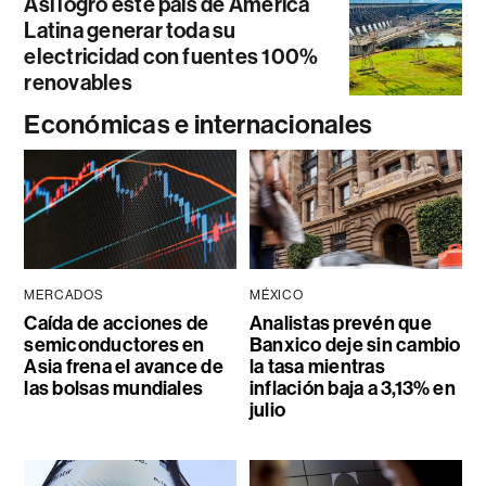
Así logró este país de América
Latina generar toda su
electricidad con fuentes 100%
renovables
Económicas e internacionales
MERCADOS
MÉXICO
Caída de acciones de
Analistas prevén que
semiconductores en
Banxico deje sin cambio
Asia frena el avance de
la tasa mientras
las bolsas mundiales
inflación baja a 3,13% en
julio