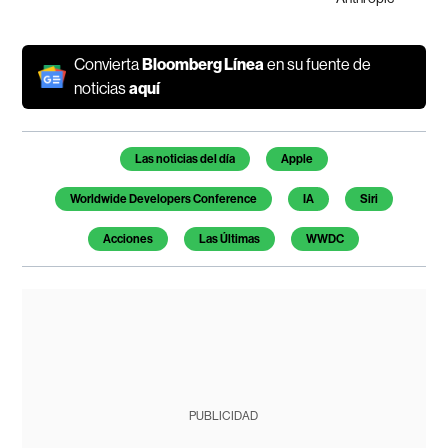
Convierta
Bloomberg Línea
en su fuente de
noticias
aquí
Temas de este artículo
Las noticias del día
Apple
Worldwide Developers Conference
IA
Siri
Acciones
Las Últimas
WWDC
PUBLICIDAD