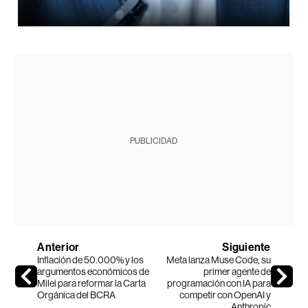
PUBLICIDAD
Anterior
Siguiente
Inflación de 50.000% y los
Meta lanza Muse Code, su
argumentos económicos de
primer agente de
Milei para reformar la Carta
programación con IA para
Orgánica del BCRA
competir con OpenAI y
Anthropic