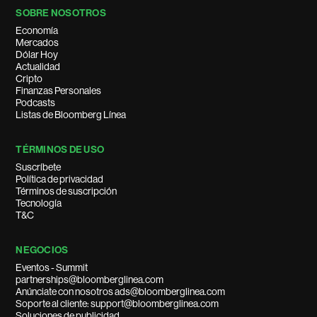
SOBRE NOSOTROS
Economía
Mercados
Dólar Hoy
Actualidad
Cripto
Finanzas Personales
Podcasts
Listas de Bloomberg Línea
TÉRMINOS DE USO
Suscríbete
Política de privacidad
Términos de suscripción
Tecnología
T&C
NEGOCIOS
Eventos - Summit
partnerships@bloomberglinea.com
Anúnciate con nosotros ads@bloomberglinea.com
Soporte al cliente: support@bloomberglinea.com
Soluciones de publicidad