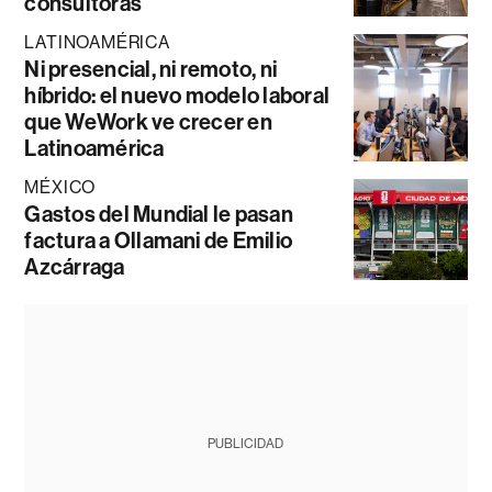
consultoras
LATINOAMÉRICA
Ni presencial, ni remoto, ni
híbrido: el nuevo modelo laboral
que WeWork ve crecer en
Latinoamérica
MÉXICO
Gastos del Mundial le pasan
factura a Ollamani de Emilio
Azcárraga
PUBLICIDAD