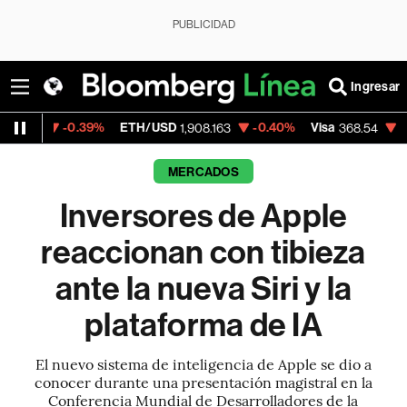
PUBLICIDAD
Ingresar
0.39%
ETH/USD
-0.40%
Visa
-0.28%
Mer
1,908.163
368.54
MERCADOS
Inversores de Apple
reaccionan con tibieza
ante la nueva Siri y la
plataforma de IA
El nuevo sistema de inteligencia de Apple se dio a
conocer durante una presentación magistral en la
Conferencia Mundial de Desarrolladores de la