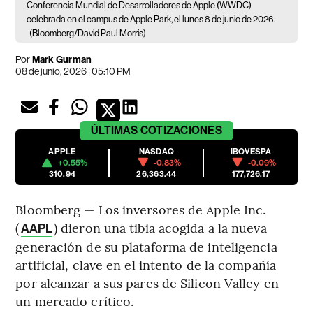
Conferencia Mundial de Desarrolladores de Apple (WWDC)
celebrada en el campus de Apple Park, el lunes 8 de junio de 2026.
(Bloomberg/David Paul Morris)
Por
Mark Gurman
08 de junio, 2026 | 05:10 PM
ÚLTIMAS
COTIZACIONES
APPLE
NASDAQ
IBOVESPA
+0.55%
-0.83%
-0.09%
310.94
26,363.44
177,726.17
Bloomberg — Los inversores de Apple Inc.
(
) dieron una tibia acogida a la nueva
AAPL
generación de su plataforma de inteligencia
artificial, clave en el intento de la compañía
por alcanzar a sus pares de Silicon Valley en
un mercado crítico.