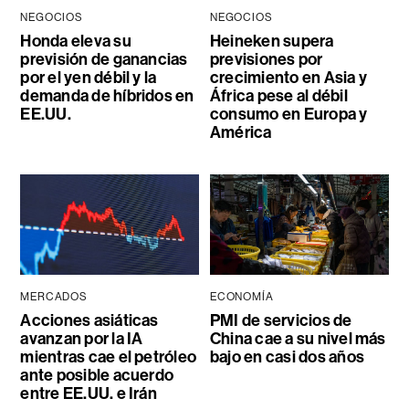
NEGOCIOS
NEGOCIOS
Honda eleva su
Heineken supera
previsión de ganancias
previsiones por
por el yen débil y la
crecimiento en Asia y
demanda de híbridos en
África pese al débil
EE.UU.
consumo en Europa y
América
MERCADOS
ECONOMÍA
Acciones asiáticas
PMI de servicios de
avanzan por la IA
China cae a su nivel más
mientras cae el petróleo
bajo en casi dos años
ante posible acuerdo
entre EE.UU. e Irán