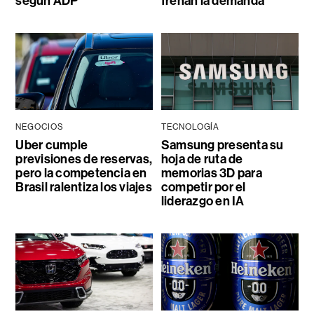
según ADP
frenan la demanda
NEGOCIOS
TECNOLOGÍA
Uber cumple
Samsung presenta su
previsiones de reservas,
hoja de ruta de
pero la competencia en
memorias 3D para
Brasil ralentiza los viajes
competir por el
liderazgo en IA