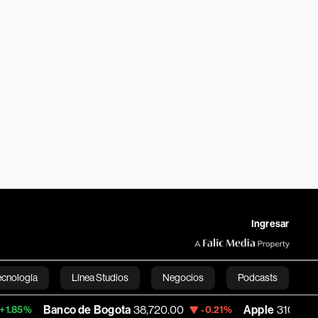
Ingresar
ecnología
Línea Studios
Negocios
Podcasts
co de Bogota
38,720.00
Apple
310.94
U
-0.21%
+0.55%
English