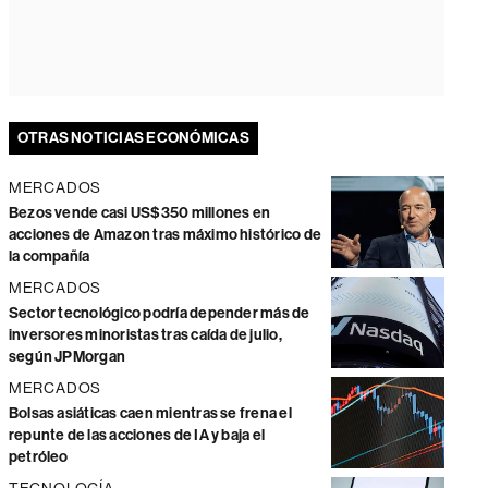
OTRAS NOTICIAS ECONÓMICAS
MERCADOS
Bezos vende casi US$350 millones en
acciones de Amazon tras máximo histórico de
la compañía
MERCADOS
Sector tecnológico podría depender más de
inversores minoristas tras caída de julio,
según JPMorgan
MERCADOS
Bolsas asiáticas caen mientras se frena el
repunte de las acciones de IA y baja el
petróleo
TECNOLOGÍA