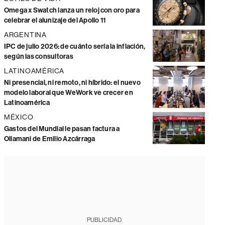
Omega x Swatch lanza un reloj con oro para
celebrar el alunizaje del Apollo 11
ARGENTINA
IPC de julio 2026: de cuánto sería la inflación,
según las consultoras
LATINOAMÉRICA
Ni presencial, ni remoto, ni híbrido: el nuevo
modelo laboral que WeWork ve crecer en
Latinoamérica
MÉXICO
Gastos del Mundial le pasan factura a
Ollamani de Emilio Azcárraga
PUBLICIDAD