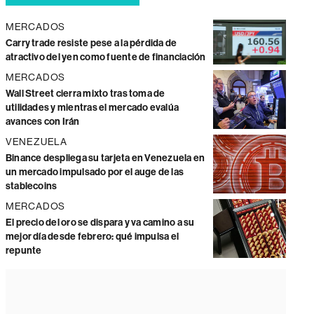
MERCADOS
Carry trade resiste pese a la pérdida de
atractivo del yen como fuente de financiación
MERCADOS
Wall Street cierra mixto tras toma de
utilidades y mientras el mercado evalúa
avances con Irán
VENEZUELA
Binance despliega su tarjeta en Venezuela en
un mercado impulsado por el auge de las
stablecoins
MERCADOS
El precio del oro se dispara y va camino a su
mejor día desde febrero: qué impulsa el
repunte