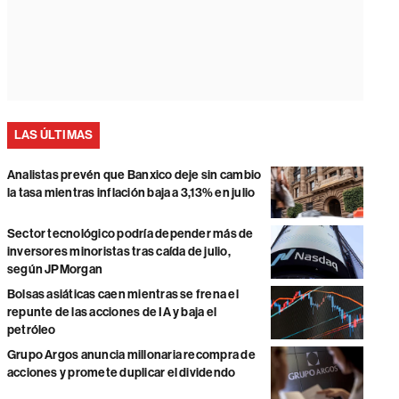
LAS ÚLTIMAS
Analistas prevén que Banxico deje sin cambio
la tasa mientras inflación baja a 3,13% en julio
Sector tecnológico podría depender más de
inversores minoristas tras caída de julio,
según JPMorgan
Bolsas asiáticas caen mientras se frena el
repunte de las acciones de IA y baja el
petróleo
Grupo Argos anuncia millonaria recompra de
acciones y promete duplicar el dividendo