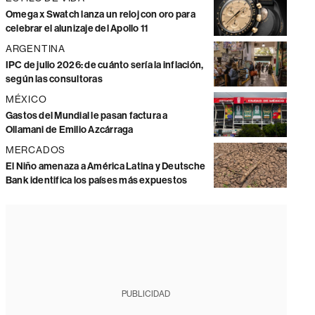
Omega x Swatch lanza un reloj con oro para
celebrar el alunizaje del Apollo 11
ARGENTINA
IPC de julio 2026: de cuánto sería la inflación,
según las consultoras
MÉXICO
Gastos del Mundial le pasan factura a
Ollamani de Emilio Azcárraga
MERCADOS
El Niño amenaza a América Latina y Deutsche
Bank identifica los países más expuestos
PUBLICIDAD