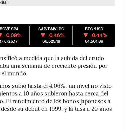
ojas)
IBOVESPA
S&P/BMV IPC
BTC/USD
-0.09%
-0.46%
-0.44%
177,726.17
66,525.18
64,501.89
sificó a medida que la subida del crudo
avaba una semana de creciente presión
por
o el mundo.
ños subió hasta el 4,06%, un nivel no visto
ientos a 10 años subieron hasta cerca del
. El rendimiento de los bonos japoneses a
esde su debut en 1999, y la tasa a 20 años