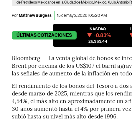
de Petróleos Mexicanos en la Ciudad de México, México.
(Luis Antonio R
Por
Matthew Burgess
15 de mayo, 2026 | 05:20 AM
NASDAQ
-0.83%
ÚLTIMAS
COTIZACIONES
26,363.44
Bloomberg — La venta global de bonos se inten
Brent por encima de los US$107 el barril agr
las señales de aumento de la inflación en tod
El rendimiento de los bonos del Tesoro a dos a
desde marzo de 2025, mientras que los rendim
4,54%, el más alto en aproximadamente un año
30 años aumentó hasta el 4% por primera vez d
subió hasta su nivel más alto desde 1996.