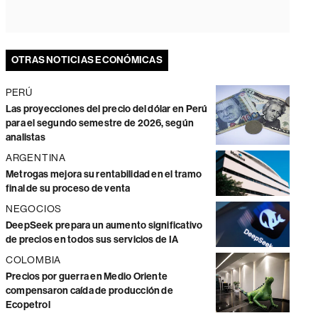
OTRAS NOTICIAS ECONÓMICAS
PERÚ
Las proyecciones del precio del dólar en Perú
para el segundo semestre de 2026, según
analistas
ARGENTINA
Metrogas mejora su rentabilidad en el tramo
final de su proceso de venta
NEGOCIOS
DeepSeek prepara un aumento significativo
de precios en todos sus servicios de IA
COLOMBIA
Precios por guerra en Medio Oriente
compensaron caída de producción de
Ecopetrol