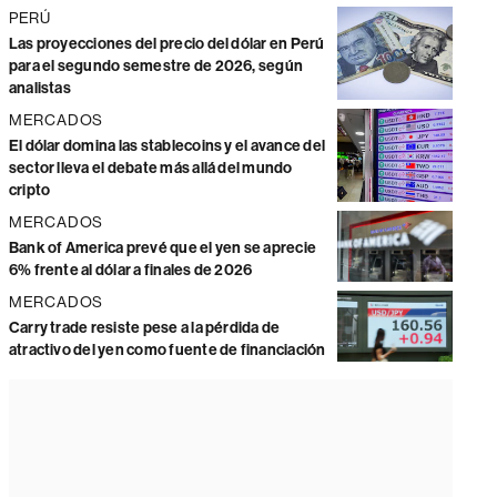
PERÚ
Las proyecciones del precio del dólar en Perú
para el segundo semestre de 2026, según
analistas
MERCADOS
El dólar domina las stablecoins y el avance del
sector lleva el debate más allá del mundo
cripto
MERCADOS
Bank of America prevé que el yen se aprecie
6% frente al dólar a finales de 2026
MERCADOS
Carry trade resiste pese a la pérdida de
atractivo del yen como fuente de financiación