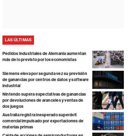
LAS ÚLTIMAS
Pedidos industriales de Alemania aumentan
más de lo previsto por los economistas
Siemens eleva por segunda vez su previsión
de ganancias por centros de datos y software
industrial
Nintendo supera expectativas de ganancias
por devoluciones de aranceles y ventas de
dos juegos
Australia registra inesperado superávit
comercial impulsado por exportaciones de
materias primas
Caída de acciones de semiconductores en