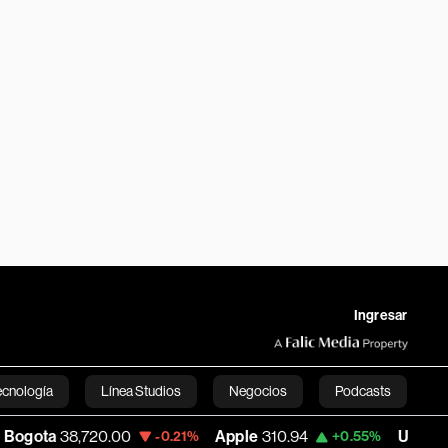
Ingresar
ecnología
Línea Studios
Negocios
Podcasts
,720.00
Apple
310.94
USD COP
3,175.9
-0.21%
+0.55%
English