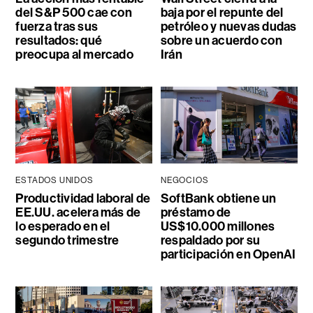
del S&P 500 cae con
baja por el repunte del
fuerza tras sus
petróleo y nuevas dudas
resultados: qué
sobre un acuerdo con
preocupa al mercado
Irán
ESTADOS UNIDOS
NEGOCIOS
Productividad laboral de
SoftBank obtiene un
EE.UU. acelera más de
préstamo de
lo esperado en el
US$10.000 millones
segundo trimestre
respaldado por su
participación en OpenAI