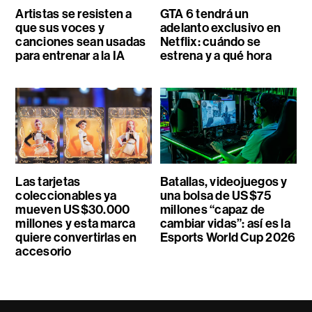
Artistas se resisten a
GTA 6 tendrá un
que sus voces y
adelanto exclusivo en
canciones sean usadas
Netflix: cuándo se
para entrenar a la IA
estrena y a qué hora
Las tarjetas
Batallas, videojuegos y
coleccionables ya
una bolsa de US$75
mueven US$30.000
millones “capaz de
millones y esta marca
cambiar vidas”: así es la
quiere convertirlas en
Esports World Cup 2026
accesorio