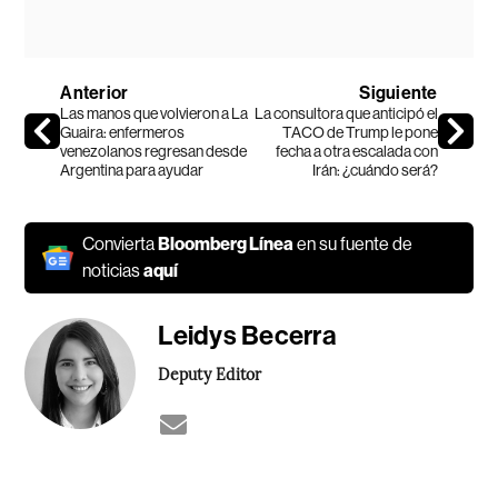
Anterior
Siguiente
Las manos que volvieron a La
La consultora que anticipó el
Guaira: enfermeros
TACO de Trump le pone
venezolanos regresan desde
fecha a otra escalada con
Argentina para ayudar
Irán: ¿cuándo será?
Convierta
Bloomberg Línea
en su fuente de
noticias
aquí
Leidys Becerra
Deputy Editor