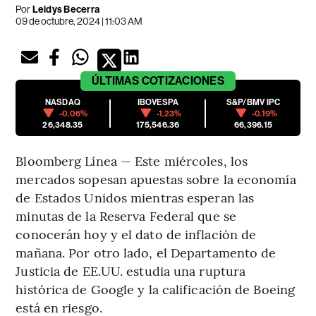
Por
Leidys Becerra
09 de octubre, 2024 | 11:03 AM
ÚLTIMAS
COTIZACIONES
NASDAQ
IBOVESPA
S&P/BMV IPC
-0.06%
-1.23%
-0.19%
26,348.35
175,546.36
66,396.15
Bloomberg Línea — Este miércoles, los
mercados sopesan apuestas sobre la economía
de Estados Unidos mientras esperan las
minutas de la Reserva Federal que se
conocerán hoy y el dato de inflación de
mañana. Por otro lado, el Departamento de
Justicia de EE.UU. estudia una ruptura
histórica de Google y la calificación de Boeing
está en riesgo.