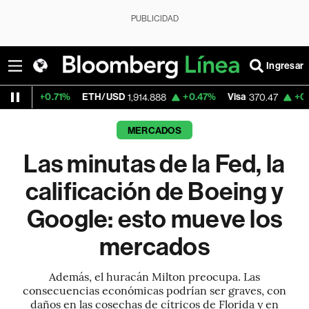
PUBLICIDAD
Ingresar
1%
ETH/USD
+0.47%
Visa
+0.52%
Mercad
1,914.888
370.47
MERCADOS
Las minutas de la Fed, la
calificación de Boeing y
Google: esto mueve los
mercados
Además, el huracán Milton preocupa. Las
consecuencias económicas podrían ser graves, con
daños en las cosechas de cítricos de Florida y en