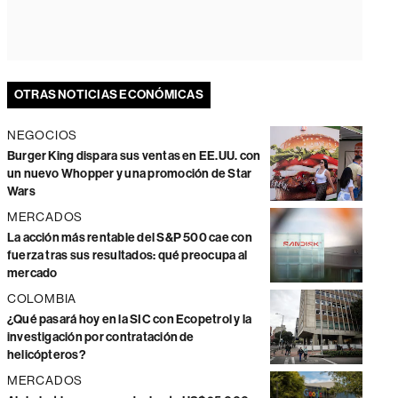
OTRAS NOTICIAS ECONÓMICAS
NEGOCIOS
Burger King dispara sus ventas en EE.UU. con
un nuevo Whopper y una promoción de Star
Wars
MERCADOS
La acción más rentable del S&P 500 cae con
fuerza tras sus resultados: qué preocupa al
mercado
COLOMBIA
¿Qué pasará hoy en la SIC con Ecopetrol y la
investigación por contratación de
helicópteros?
MERCADOS