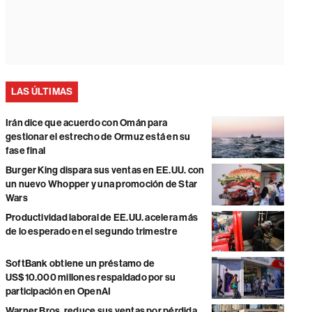
LAS ÚLTIMAS
Irán dice que acuerdo con Omán para
gestionar el estrecho de Ormuz está en su
fase final
Burger King dispara sus ventas en EE.UU. con
un nuevo Whopper y una promoción de Star
Wars
Productividad laboral de EE.UU. acelera más
de lo esperado en el segundo trimestre
SoftBank obtiene un préstamo de
US$10.000 millones respaldado por su
participación en OpenAI
Warner Bros. reduce sus ventas por pérdida