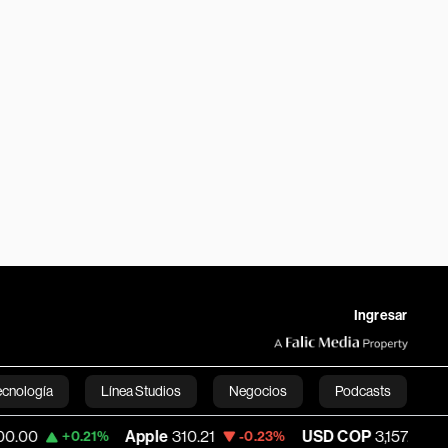
Ingresar
ecnología
Línea Studios
Negocios
Podcasts
Apple
310.21
USD COP
3,157.05
Tesl
1%
-0.23%
-0.60%
English