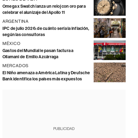
Omega x Swatch lanza un reloj con oro para
celebrar el alunizaje del Apollo 11
ARGENTINA
IPC de julio 2026: de cuánto sería la inflación,
según las consultoras
MÉXICO
Gastos del Mundial le pasan factura a
Ollamani de Emilio Azcárraga
MERCADOS
El Niño amenaza a América Latina y Deutsche
Bank identifica los países más expuestos
PUBLICIDAD