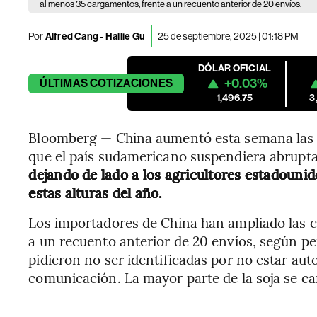
al menos 35 cargamentos, frente a un recuento anterior de 20 envíos.
Por
Alfred Cang - Hallie Gu
25 de septiembre, 2025 | 01:18 PM
DÓLAR OFICIAL
+0.03%
ÚLTIMAS
COTIZACIONES
1,496.75
3
Bloomberg — China aumentó esta semana las 
que el país sudamericano suspendiera abrupta
dejando de lado a los agricultores estadouni
estas alturas del año.
Los importadores de China han ampliado las
a un recuento anterior de 20 envíos, según pe
pidieron no ser identificadas por no estar aut
comunicación. La mayor parte de la soja se c