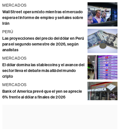
MERCADOS
Wall Street opera mixto mientras el mercado
espera el informe de empleo y señales sobre
Irán
PERÚ
Las proyecciones del precio del dólar en Perú
para el segundo semestre de 2026, según
analistas
MERCADOS
El dólar domina las stablecoins y el avance del
sector lleva el debate más allá del mundo
cripto
MERCADOS
Bank of America prevé que el yen se aprecie
6% frente al dólar a finales de 2026