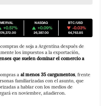
MERVAL
NASDAQ
BTC/USD
+0.57%
+0.09%
-0.03%
,174,372.00
26,387.00
64,763.85
compras de soja a Argentina después de
mente los impuestos a la exportación,
denses que suelen dominar el comercio a
 compras a
al menos 35 cargamentos
, frente
rsonas familiarizadas con el asunto, que
orizadas a hablar con los medios de
argará en noviembre, añadieron.