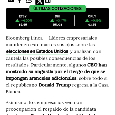
ÚLTIMAS
COTIZACIONES
ETSY
DHI
ORLY
+4.00%
+3.47%
+0.19%
85.55
151.08
93.51
Bloomberg Línea — Líderes empresariales
mantienen este martes sus ojos sobre las
y analizan con
elecciones en Estados Unidos
cautela las posibles consecuencias de los
resultados. Particularmente, algunos
CEO han
mostrado su angustia por el riesgo de que se
impongan aranceles adicionales
, sobre todo si
el republicano
Donald Trump
regresa a la Casa
Blanca.
Asimismo, los empresarios ven con
preocupación el respaldo de la candidata