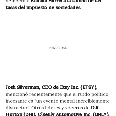
demócrata
Kamala Harris a la subida de las
tasas del impuesto de sociedades.
PUBLICIDAD
Josh Silverman, CEO de Etsy Inc. (
)
,
ETSY
mencionó recientemente que el ruido político
incesante es “un evento mental increíblemente
distractor”. Otros líderes y voceros de
D.R.
Horton (
), O’Reilly Automotive Inc. (
),
DHI
ORLY