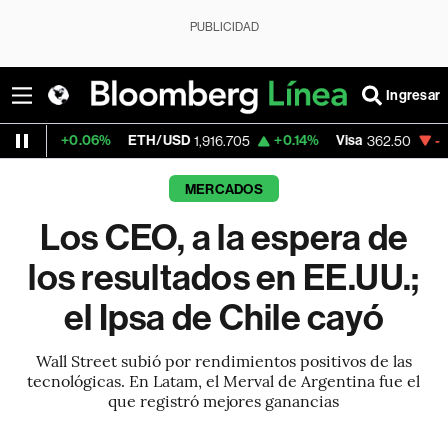
PUBLICIDAD
Ingresar
06%
ETH/USD
+0.14%
Visa
-2.15%
Mercad
1,916.705
362.50
MERCADOS
Los CEO, a la espera de
los resultados en EE.UU.;
el Ipsa de Chile cayó
Wall Street subió por rendimientos positivos de las
tecnológicas. En Latam, el Merval de Argentina fue el
que registró mejores ganancias