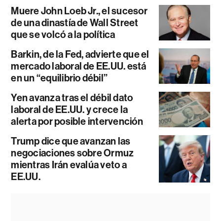
Muere John Loeb Jr., el sucesor
de una dinastía de Wall Street
que se volcó a la política
Barkin, de la Fed, advierte que el
mercado laboral de EE.UU. está
en un “equilibrio débil”
Yen avanza tras el débil dato
laboral de EE.UU. y crece la
alerta por posible intervención
Trump dice que avanzan las
negociaciones sobre Ormuz
mientras Irán evalúa veto a
EE.UU.