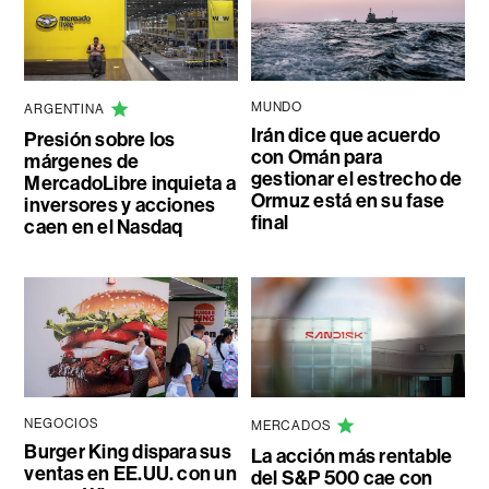
MUNDO
ARGENTINA
Irán dice que acuerdo
Presión sobre los
con Omán para
márgenes de
gestionar el estrecho de
MercadoLibre inquieta a
Ormuz está en su fase
inversores y acciones
final
caen en el Nasdaq
NEGOCIOS
MERCADOS
Burger King dispara sus
La acción más rentable
ventas en EE.UU. con un
del S&P 500 cae con