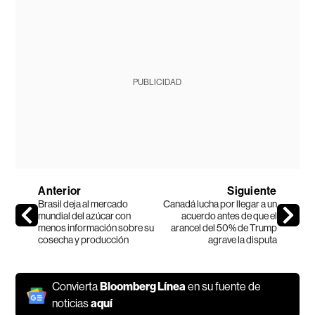
PUBLICIDAD
Anterior
Siguiente
Brasil deja al mercado
Canadá lucha por llegar a un
mundial del azúcar con
acuerdo antes de que el
menos información sobre su
arancel del 50% de Trump
cosecha y producción
agrave la disputa
Convierta
Bloomberg Línea
en su fuente de
noticias
aquí