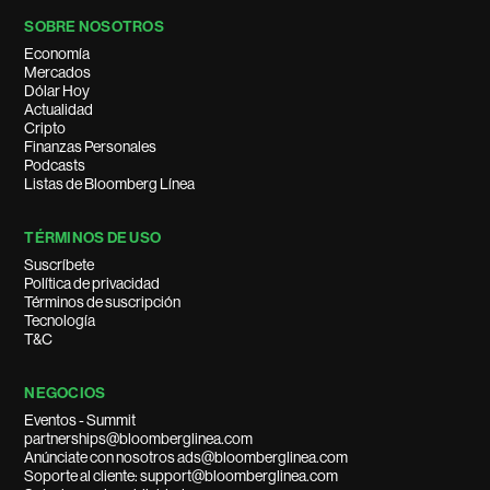
SOBRE NOSOTROS
Economía
Mercados
Dólar Hoy
Actualidad
Cripto
Finanzas Personales
Podcasts
Listas de Bloomberg Línea
TÉRMINOS DE USO
Suscríbete
Política de privacidad
Términos de suscripción
Tecnología
T&C
NEGOCIOS
Eventos - Summit
partnerships@bloomberglinea.com
Anúnciate con nosotros ads@bloomberglinea.com
Soporte al cliente: support@bloomberglinea.com