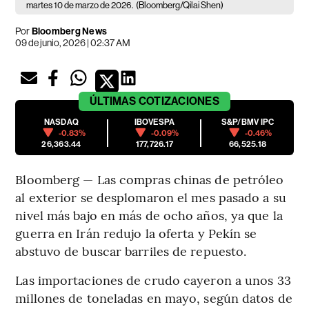
martes 10 de marzo de 2026.
(Bloomberg/Qilai Shen)
Por
Bloomberg News
09 de junio, 2026 | 02:37 AM
ÚLTIMAS
COTIZACIONES
NASDAQ
IBOVESPA
S&P/BMV IPC
-0.83%
-0.09%
-0.46%
26,363.44
177,726.17
66,525.18
Bloomberg — Las compras chinas de petróleo
al exterior se desplomaron el mes pasado a su
nivel más bajo en más de ocho años, ya que la
guerra en Irán redujo la oferta y Pekín se
abstuvo de buscar barriles de repuesto.
Las importaciones de crudo cayeron a unos 33
millones de toneladas en mayo, según datos de