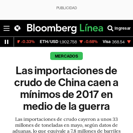
PUBLICIDAD
Ingresar
0.33%
ETH/USD
-0.68%
Visa
-0.28%
Me
1,902.758
368.54
MERCADOS
Las importaciones de
crudo de China caen a
mínimos de 2017 en
medio de la guerra
Las importaciones de crudo cayeron a unos 33
millones de toneladas en mayo, según datos de
aduanas, lo que equivale a 7,8 millones de barriles