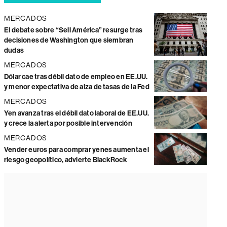
MERCADOS
El debate sobre “Sell América” resurge tras
decisiones de Washington que siembran
dudas
MERCADOS
Dólar cae tras débil dato de empleo en EE.UU.
y menor expectativa de alza de tasas de la Fed
MERCADOS
Yen avanza tras el débil dato laboral de EE.UU.
y crece la alerta por posible intervención
MERCADOS
Vender euros para comprar yenes aumenta el
riesgo geopolítico, advierte BlackRock