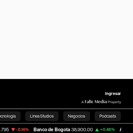
Ingresar
ecnología
Línea Studios
Negocios
Podcasts
Banco de Bogota
38,900.00
Apple
313.305
.14%
+0.46%
English