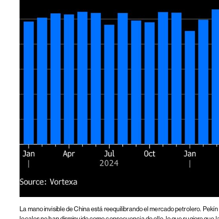
La mano invisible de China está reequilibrando el mercado petrolero.
Pekín
locales no han disminuido como consecuencia de ello, lo que sugiere que