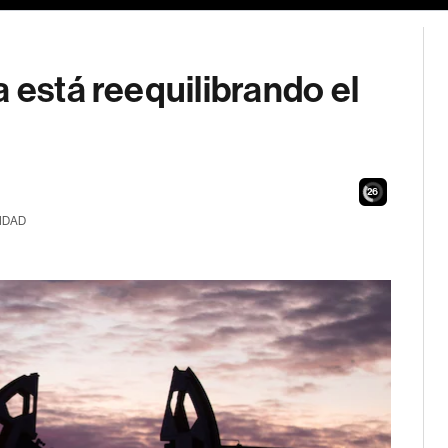
 está reequilibrando el
24
IDAD