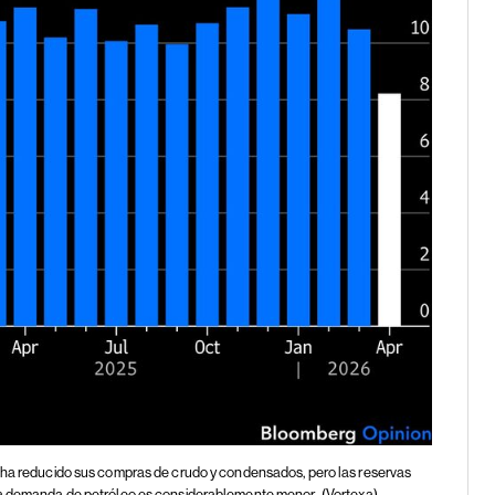
 ha reducido sus compras de crudo y condensados, pero las reservas
 la demanda de petróleo es considerablemente menor.
(Vortexa)