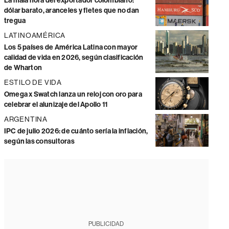
La mala hora del exportador colombiano:
dólar barato, aranceles y fletes que no dan
tregua
LATINOAMÉRICA
Los 5 países de América Latina con mayor
calidad de vida en 2026, según clasificación
de Wharton
ESTILO DE VIDA
Omega x Swatch lanza un reloj con oro para
celebrar el alunizaje del Apollo 11
ARGENTINA
IPC de julio 2026: de cuánto sería la inflación,
según las consultoras
PUBLICIDAD