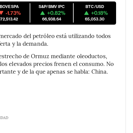
IBOVESPA
S&P/BMV IPC
BTC/USD
-1.73%
+0.82%
+0.18%
172,513.42
66,938.64
65,053.30
mercado del petróleo está utilizando todos
ferta y la demanda.
l estrecho de Ormuz mediante oleoductos,
 los elevados precios frenen el consumo. No
rtante y de la que apenas se habla: China.
IDAD