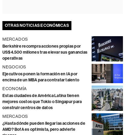
OTRAS NOTICIAS ECONÓMICAS
MERCADOS
Berkshire recompra acciones propias por
US$4.500 millones tras elevar sus ganancias
operativas
NEGOCIOS
Ejecutivos ponen la formación en IA por
encima de un MBA para contratar talento
ECONOMÍA
Estas ciudades de América Latina tienen
mejores costos que Tokio o Singapur para
construir centros de datos
MERCADOS
¿Hasta dónde pueden llegar las acciones de
AMD? BofA es optimista, pero advierte