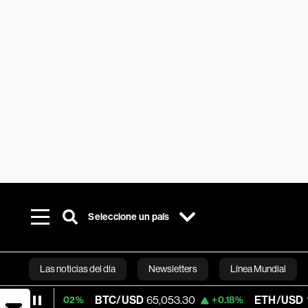
Seleccione un país
Las noticias del día
Newsletters
Línea Mundial
BTC/USD
65,053.30
ETH/USD
1,922.60
+0.02%
+0.18%
Bloomberg 