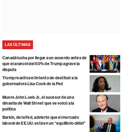
LAS ÚLTIMAS
Canadá lucha por llegar a un acuerdo antes de
que el arancel del 50% de Trump agrave la
disputa
Trump reactiva el intento de destituir a la
gobernadora Lisa Cook de la Fed
Muere John Loeb Jr., el sucesor de una
dinastía de Wall Street que se volcó a la
política
Barkin, de la Fed, advierte que el mercado
laboral de EE.UU. está en un “equilibrio débil”