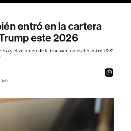
én entró en la cartera
 Trump este 2026
ro y el volumen de la transacción osciló entre US$1
a.
23
IDAD