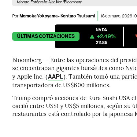
febrero. Fotógrafo: Akio Kon/Bloomberg
Por
Momoka Yokoyama - Kentaro Tsutsumi
18 de mayo, 2026 | 
NVDA
+2.49%
ÚLTIMAS
COTIZACIONES
211.85
Bloomberg — Entre las operaciones del presi
se encontraban gigantes bursátiles como Nvid
y Apple Inc. (
). También tomó una partic
AAPL
transportadora de US$600 millones.
Trump compró acciones de Kura Sushi USA el 2
osciló entre US$1 y US$5 millones, según su úl
restaurantes está controlado por la japonesa 