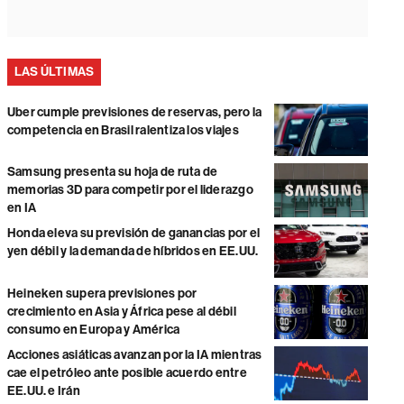
LAS ÚLTIMAS
Uber cumple previsiones de reservas, pero la
competencia en Brasil ralentiza los viajes
Samsung presenta su hoja de ruta de
memorias 3D para competir por el liderazgo
en IA
Honda eleva su previsión de ganancias por el
yen débil y la demanda de híbridos en EE.UU.
Heineken supera previsiones por
crecimiento en Asia y África pese al débil
consumo en Europa y América
Acciones asiáticas avanzan por la IA mientras
cae el petróleo ante posible acuerdo entre
EE.UU. e Irán