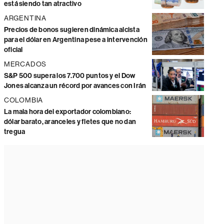
está siendo tan atractivo
ARGENTINA
Precios de bonos sugieren dinámica alcista
para el dólar en Argentina pese a intervención
oficial
MERCADOS
S&P 500 supera los 7.700 puntos y el Dow
Jones alcanza un récord por avances con Irán
COLOMBIA
La mala hora del exportador colombiano:
dólar barato, aranceles y fletes que no dan
tregua