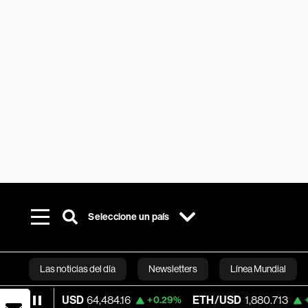
Seleccione un país
Las noticias del día
Newsletters
Línea Mundial
/USD
64,484.16
ETH/USD
1,880.713
Vis
+0.29%
+0.28%
Bloomberg 