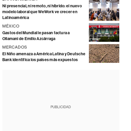
Ni presencial, ni remoto, ni híbrido: el nuevo
modelo laboral que WeWork ve crecer en
Latinoamérica
MÉXICO
Gastos del Mundial le pasan factura a
Ollamani de Emilio Azcárraga
MERCADOS
El Niño amenaza a América Latina y Deutsche
Bank identifica los países más expuestos
PUBLICIDAD