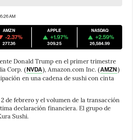
06:26 AM
AMZN
APPLE
NASDAQ
-2.37%
+1.97%
+2.59%
277.36
309.25
26,584.99
dente Donald Trump en el primer trimestre
ia Corp. (
), Amazon.com Inc. (
)
NVDA
AMZN
ipación en una cadena de sushi con cinta
 de febrero y el volumen de la transacción
tima declaración financiera. El grupo de
Kura Sushi.