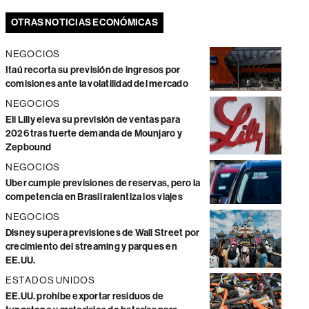
OTRAS NOTICIAS ECONÓMICAS
NEGOCIOS
Itaú recorta su previsión de ingresos por
comisiones ante la volatilidad del mercado
NEGOCIOS
Eli Lilly eleva su previsión de ventas para
2026 tras fuerte demanda de Mounjaro y
Zepbound
NEGOCIOS
Uber cumple previsiones de reservas, pero la
competencia en Brasil ralentiza los viajes
NEGOCIOS
Disney supera previsiones de Wall Street por
crecimiento del streaming y parques en
EE.UU.
ESTADOS UNIDOS
EE.UU. prohíbe exportar residuos de