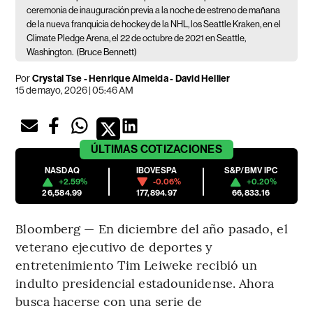
ceremonia de inauguración previa a la noche de estreno de mañana
de la nueva franquicia de hockey de la NHL, los Seattle Kraken, en el
Climate Pledge Arena, el 22 de octubre de 2021 en Seattle,
Washington.
(Bruce Bennett)
Por
Crystal Tse - Henrique Almeida - David Hellier
15 de mayo, 2026 | 05:46 AM
ÚLTIMAS
COTIZACIONES
NASDAQ
IBOVESPA
S&P/BMV IPC
+2.59%
-0.06%
+0.20%
26,584.99
177,894.97
66,833.16
Bloomberg — En diciembre del año pasado, el
veterano ejecutivo de deportes y
entretenimiento Tim Leiweke recibió un
indulto presidencial estadounidense. Ahora
busca hacerse con una serie de