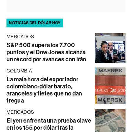
NOTICIAS DEL DÓLAR HOY
MERCADOS
S&P 500 supera los 7.700
puntos y el Dow Jones alcanza
un récord por avances con Irán
COLOMBIA
La mala hora del exportador
colombiano: dólar barato,
aranceles y fletes que no dan
tregua
MERCADOS
El yen enfrenta una prueba clave
en los 155 por dólar tras la