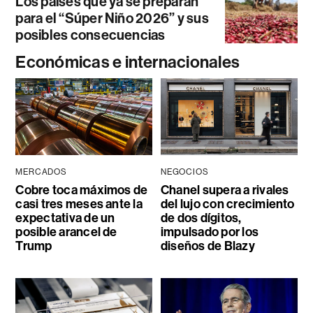
Los países que ya se preparan
para el “Súper Niño 2026” y sus
posibles consecuencias
Económicas e internacionales
MERCADOS
NEGOCIOS
Cobre toca máximos de
Chanel supera a rivales
casi tres meses ante la
del lujo con crecimiento
expectativa de un
de dos dígitos,
posible arancel de
impulsado por los
Trump
diseños de Blazy