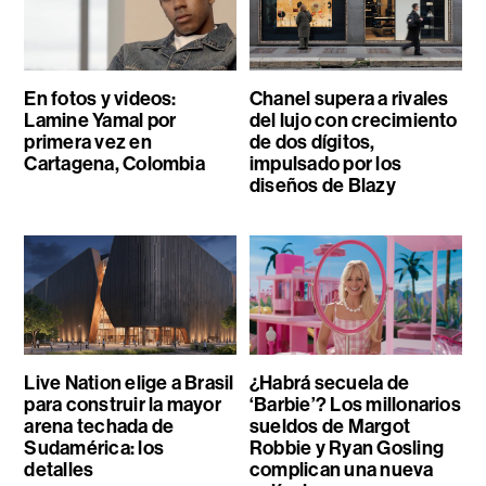
En fotos y videos:
Chanel supera a rivales
Lamine Yamal por
del lujo con crecimiento
primera vez en
de dos dígitos,
Cartagena, Colombia
impulsado por los
diseños de Blazy
Live Nation elige a Brasil
¿Habrá secuela de
para construir la mayor
‘Barbie’? Los millonarios
arena techada de
sueldos de Margot
Sudamérica: los
Robbie y Ryan Gosling
detalles
complican una nueva