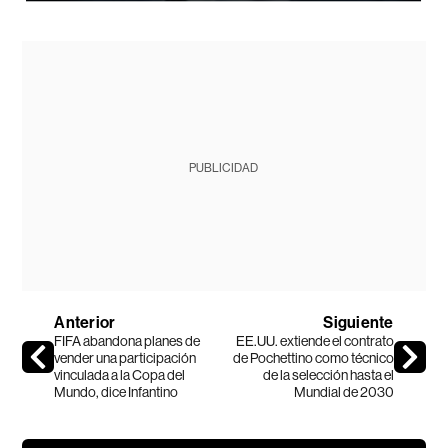
PUBLICIDAD
Anterior
Siguiente
FIFA abandona planes de
EE.UU. extiende el contrato
vender una participación
de Pochettino como técnico
vinculada a la Copa del
de la selección hasta el
Mundo, dice Infantino
Mundial de 2030