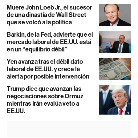
Muere John Loeb Jr., el sucesor
de una dinastía de Wall Street
que se volcó a la política
Barkin, de la Fed, advierte que el
mercado laboral de EE.UU. está
en un “equilibrio débil”
Yen avanza tras el débil dato
laboral de EE.UU. y crece la
alerta por posible intervención
Trump dice que avanzan las
negociaciones sobre Ormuz
mientras Irán evalúa veto a
EE.UU.