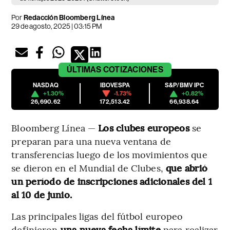
Por
Redacción Bloomberg Línea
29 de agosto, 2025 | 03:15 PM
ÚLTIMAS
COTIZACIONES
NASDAQ
IBOVESPA
S&P/BMV IPC
+1.30%
-1.73%
+0.82%
26,690.62
172,513.42
66,938.64
Bloomberg Línea —
Los clubes europeos
se
preparan para una nueva ventana de
transferencias luego de los movimientos que
se dieron en el Mundial de Clubes,
que abrió
un período de inscripciones adicionales del 1
al 10 de junio.
Las principales ligas del fútbol europeo
definieron
una nueva fecha límite
para realizar