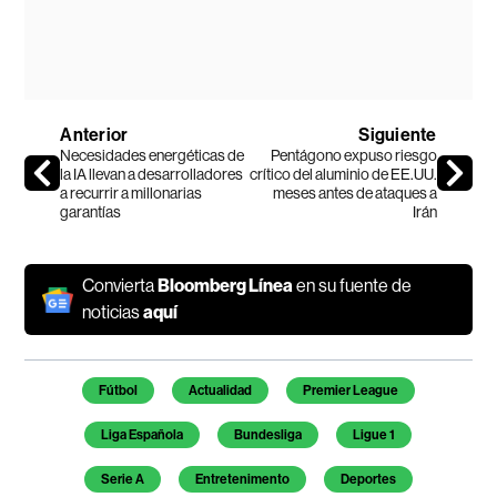
Anterior
Siguiente
Necesidades energéticas de
Pentágono expuso riesgo
la IA llevan a desarrolladores
crítico del aluminio de EE.UU.
a recurrir a millonarias
meses antes de ataques a
garantías
Irán
Convierta
Bloomberg Línea
en su fuente de
noticias
aquí
Temas de este artículo
Fútbol
Actualidad
Premier League
Liga Española
Bundesliga
Ligue 1
Serie A
Entretenimento
Deportes