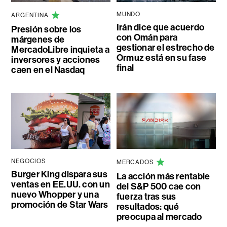
MUNDO
ARGENTINA
Irán dice que acuerdo
Presión sobre los
con Omán para
márgenes de
gestionar el estrecho de
MercadoLibre inquieta a
Ormuz está en su fase
inversores y acciones
final
caen en el Nasdaq
NEGOCIOS
MERCADOS
Burger King dispara sus
La acción más rentable
ventas en EE.UU. con un
del S&P 500 cae con
nuevo Whopper y una
fuerza tras sus
promoción de Star Wars
resultados: qué
preocupa al mercado