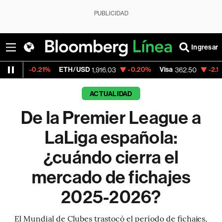
PUBLICIDAD
Ingresar
21%
ETH/USD
-0.20%
Visa
-2.15%
Mercado
1,916.03
362.50
ACTUALIDAD
De la Premier League a
LaLiga española:
¿cuándo cierra el
mercado de fichajes
2025-2026?
El Mundial de Clubes trastocó el período de fichajes,