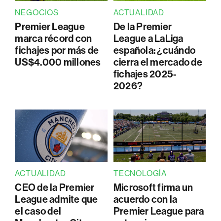
NEGOCIOS
ACTUALIDAD
Premier League
De la Premier
marca récord con
League a LaLiga
fichajes por más de
española: ¿cuándo
US$4.000 millones
cierra el mercado de
fichajes 2025-
2026?
ACTUALIDAD
TECNOLOGÍA
CEO de la Premier
Microsoft firma un
League admite que
acuerdo con la
el caso del
Premier League para